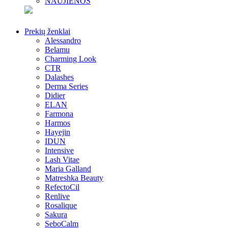
NAUJIENOS
Prekių ženklai
Alessandro
Belamu
Charming Look
CTR
Dalashes
Derma Series
Didier
ELAN
Farmona
Harmos
Hayejin
IDUN
Intensive
Lash Vitae
Maria Galland
Matreshka Beauty
RefectoCil
Renlive
Rosalique
Sakura
SeboCalm