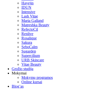
Hayejin
IDUN
Intensive
Lash Vitae
Maria Galland
Matreshka Beauty
RefectoCil
Renlive
Rosalique
Sakura
SeboCalm
Sugardep
Supercilium
URB Skincare
Vitae Beauty
Grožio studija
Mokymai
Mokymų programos
Online kursai
Blog’as