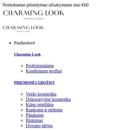
Nemokamas pristatymas užsakymams nuo €60
Parduotuvė
Charming Look
Profesionalams
Kasdieniam grožiui
PRIEMONĖS GROŽIUI
Veido kosmetika
Dekoratyvinė kosmetika
Kūno priežiūra
Rankoms ir pėdoms
Plaukams
Rinkiniai
Dovanų idėjos