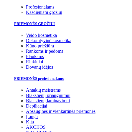
Profesionalams
Kasdieniam grožiui
PRIEMONĖS GROŽIUI
Veido kosmetika
Dekoratyvinė kosmetika
Kūno priežiūra
Rankoms ir pėdoms
Plaukams
Rinkiniai
Dovanų idėjos
PRIEMONĖS profesionalams
Antakių meistrams
Blakstienų priauginimui
Blakstienų laminavimui
Depiliacijai
Apsauginės ir vienkartinės priemonės
Įranga
Kita
AKCIJOS