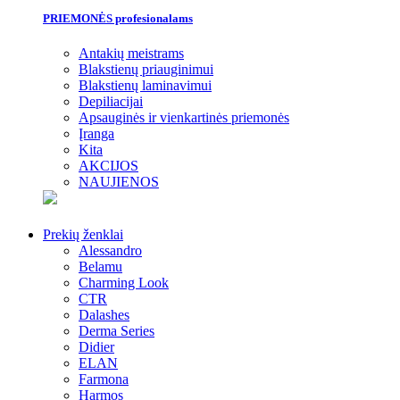
PRIEMONĖS profesionalams
Antakių meistrams
Blakstienų priauginimui
Blakstienų laminavimui
Depiliacijai
Apsauginės ir vienkartinės priemonės
Įranga
Kita
AKCIJOS
NAUJIENOS
Prekių ženklai
Alessandro
Belamu
Charming Look
CTR
Dalashes
Derma Series
Didier
ELAN
Farmona
Harmos