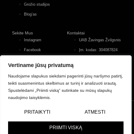
Grožio studijos
Blog’as
Sekite Mus
Kontaktai
Instagram
UAB Žavingas Žvilgsnis
Facebook
Įm. kodas: 304087824
Konstitucijos pr. 12, 4
Youtube
įėjimas, 2 aukštas
Vertiname jūsų privatumą
+370 (677) 82 556
Naudojame slapukus siekdami pagerinti jūsų naršymo patirtį,
teikti suasmenintus skelbimus ar turinį ir analizuoti srautą.
Spustelėdami „Priimti viską“ sutinkate su mūsų slapukų
naudojimo taisyklėmis.
© UAB Žavingas Žvilgsnis/Charming Look. Visos teisės
PRITAIKYTI
ATMESTI
saugomos.
Powered by Bewonders Agency
PRIIMTI VISKĄ