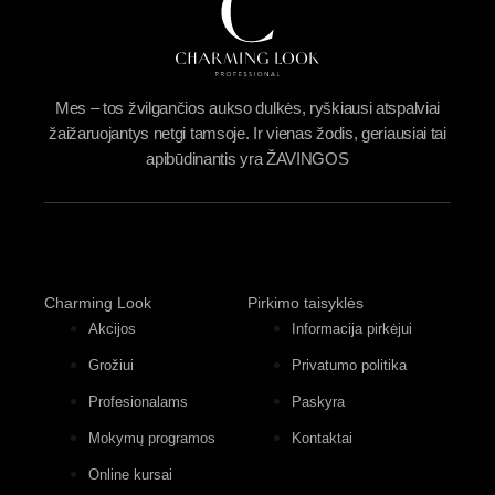
Mes – tos žvilgančios aukso dulkės, ryškiausi atspalviai
žaižaruojantys netgi tamsoje. Ir vienas žodis, geriausiai tai
apibūdinantis yra ŽAVINGOS
Charming Look
Pirkimo taisyklės
Akcijos
Informacija pirkėjui
Grožiui
Privatumo politika
Profesionalams
Paskyra
Mokymų programos
Kontaktai
Online kursai