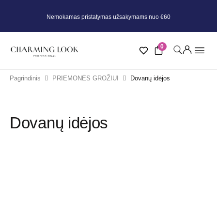
Nemokamas pristatymas užsakymams nuo €60
0
Pagrindinis
PRIEMONĖS GROŽIUI
Dovanų idėjos
Dovanų idėjos
KATEGORIJOS
Visos
Iki 50€
Iki 100€
Iki 200€