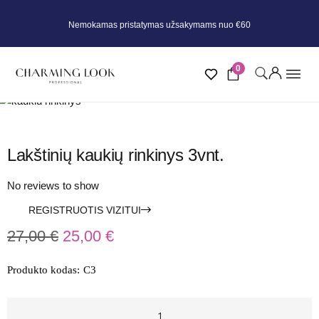
Nemokamas pristatymas užsakymams nuo €60
0
Lakštinių kaukių rinkinys 3vnt.
No reviews to show
REGISTRUOTIS VIZITUI
27,00
€
25,00
€
Produkto kodas:
C3