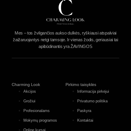
Mes – tos žvilgančios aukso dulkės, ryškiausi atspalviai
žaižaruojantys netgi tamsoje. Ir vienas žodis, geriausiai tai
apibūdinantis yra ŽAVINGOS
Charming Look
Pirkimo taisyklės
Akcijos
Informacija pirkėjui
Grožiui
Privatumo politika
Profesionalams
Paskyra
Mokymų programos
Kontaktai
Online kursai