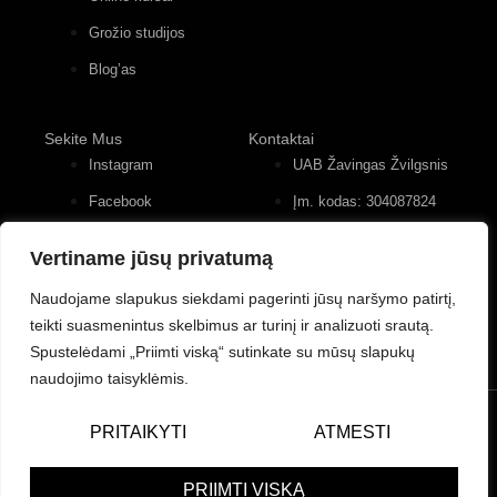
Grožio studijos
Blog’as
Sekite Mus
Kontaktai
Instagram
UAB Žavingas Žvilgsnis
Facebook
Įm. kodas: 304087824
Konstitucijos pr. 12, 4
Youtube
įėjimas, 2 aukštas
Vertiname jūsų privatumą
+370 (677) 82 556
Naudojame slapukus siekdami pagerinti jūsų naršymo patirtį,
teikti suasmenintus skelbimus ar turinį ir analizuoti srautą.
Spustelėdami „Priimti viską“ sutinkate su mūsų slapukų
naudojimo taisyklėmis.
© UAB Žavingas Žvilgsnis/Charming Look. Visos teisės
PRITAIKYTI
ATMESTI
saugomos.
Powered by Bewonders Agency
PRIIMTI VISKĄ