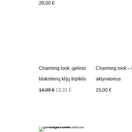
29,00
€
Charming look -gelinis
Charming look – k
blakstienų klijų tirpiklis
aktyvatorius
14,99
€
13,31
€
15,00
€