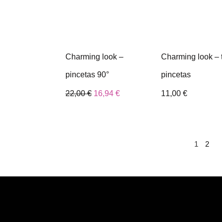
Charming look –
Charming look – 
pincetas 90°
pincetas
22,00
€
16,94
€
11,00
€
1
2