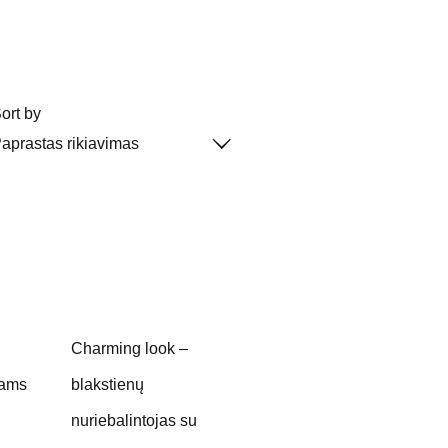
ort by
Charming look –
rams
blakstienų
nuriebalintojas su