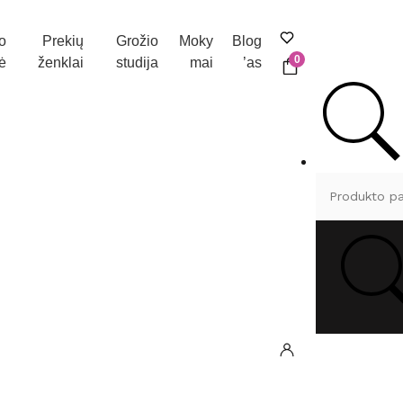
o
Prekių
Grožio
Moky
Blog
0
ė
ženklai
studija
mai
’as