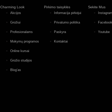
Charming Look
Pirkimo taisyklės
Sekite Mus
Akcijos
Informacija pirkėjui
Instagra
Grožiui
Privatumo politika
Faceboo
Profesionalams
Paskyra
Youtube
Mokymų programos
Kontaktai
Online kursai
Grožio studijos
Blog’as