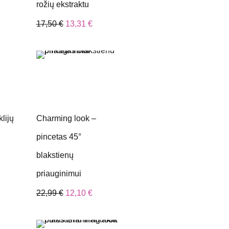
rožių ekstraktu
17,50
€
13,31
€
lijų
Charming look –
pincetas 45°
blakstienų
priauginimui
22,99
€
12,10
€