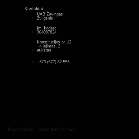
Kontaktai
UAB Žavingas
m
Žvilgsnis
k
Įm. kodas:
304087824
Konstitucijos pr. 12,
4 įėjimas, 2
aukštas
+370 (677) 82 556
Powered by Bewonders Agency