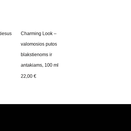
tiesus
Charming Look –
valomosios putos
blakstienoms ir
antakiams, 100 ml
22,00
€