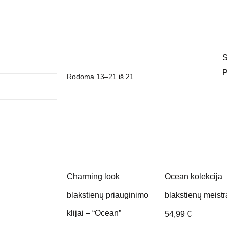
S
Rodoma 13–21 iš 21
Charming look
Ocean kolekcija
blakstienų priauginimo
blakstienų meist
klijai – “Ocean”
54,99
€