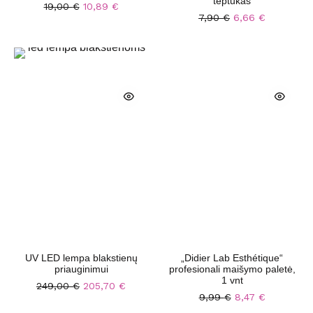
teptukas
19,00
€
10,89
€
7,90
€
6,66
€
UV LED lempa blakstienų
„Didier Lab Esthétique“
priauginimui
profesionali maišymo paletė,
1 vnt
249,00
€
205,70
€
9,99
€
8,47
€