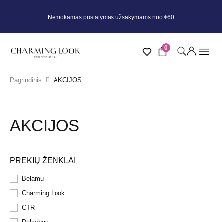
Nemokamas pristatymas užsakymams nuo €60
0
Pagrindinis
AKCIJOS
AKCIJOS
PREKIŲ ŽENKLAI
Belamu
Charming Look
CTR
Dalashes