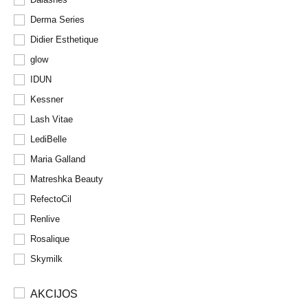
Derma Series
Didier Esthetique
glow
IDUN
Kessner
Lash Vitae
LediBelle
Maria Galland
Matreshka Beauty
RefectoCil
Renlive
Rosalique
Skymilk
AKCIJOS