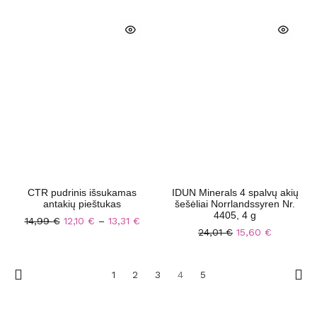
CTR pudrinis išsukamas
IDUN Minerals 4 spalvų akių
antakių pieštukas
šešėliai Norrlandssyren Nr.
4405, 4 g
14,99
€
12,10
€
–
13,31
€
24,01
€
15,60
€
1
2
3
4
5