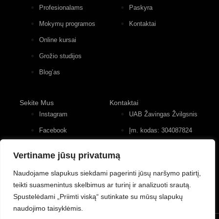
Profesionalams
Paskyra
Mokymų programos
Kontaktai
Online kursai
Grožio studijos
Blog’as
Sekite Mus
Kontaktai
Instagram
UAB Žavingas Žvilgsnis
Facebook
Įm. kodas: 304087824
Konstitucijos pr. 12, 4
Youtube
įėjimas, 2 aukštas
Vertiname jūsų privatumą
+370 (677) 82 556
Naudojame slapukus siekdami pagerinti jūsų naršymo patirtį,
teikti suasmenintus skelbimus ar turinį ir analizuoti srautą.
Spustelėdami „Priimti viską“ sutinkate su mūsų slapukų
naudojimo taisyklėmis.