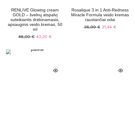
RENLIVE Glowing cream
Rosalique 3 in 1 Anti-Redness
GOLD – švelnų atspalvį
Miracle Formula veido kremas
suteikiantis drėkinamasis,
raustančiai odai
apsauginis veido kremas, 50
36,99
€
31,44
€
ml
48,00
€
43,20
€