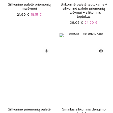
Silikoninė paletė priemonių
Silikoninė paletė teptukams +
maišymui
silikoninė paletė priemonių
maišymui + silikoninis
21,99
€
18,15
€
teptukas
36,05
€
24,20
€
Silikoninė priemonių paletė
Smailus silikoninis dengimo