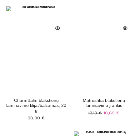
CharmBalm blakstienų
Matreshka blakstienų
laminavimo klijai/balzamas, 20
laminavimo įrankis
g
12,10
€
10,89
€
28,00
€