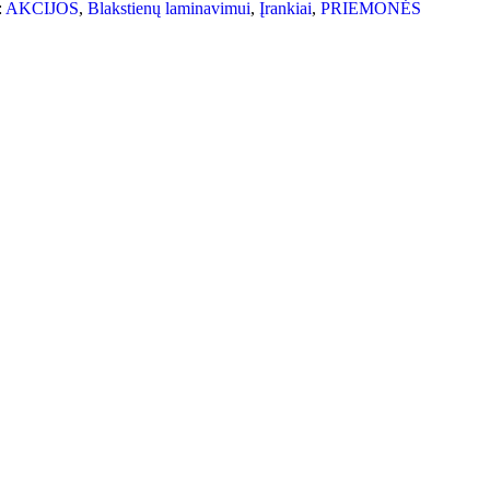
:
AKCIJOS
,
Blakstienų laminavimui
,
Įrankiai
,
PRIEMONĖS