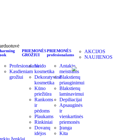
arduotuvė
harming
PRIEMONĖS
PRIEMONĖS
AKCIJOS
ook
GROŽIUI
profesionalams
NAUJIENOS
Profesionalams
Veido
Antakių
Kasdieniam
kosmetika
meistrams
grožiui
Dekoratyvinė
Blakstienų
kosmetika
priauginimui
Kūno
Blakstienų
priežiūra
laminavimui
Rankoms
Depiliacijai
ir
Apsauginės
pėdoms
ir
Plaukams
vienkartinės
Rinkiniai
priemonės
Dovanų
Įranga
idėjos
Kita
rekių ženklai