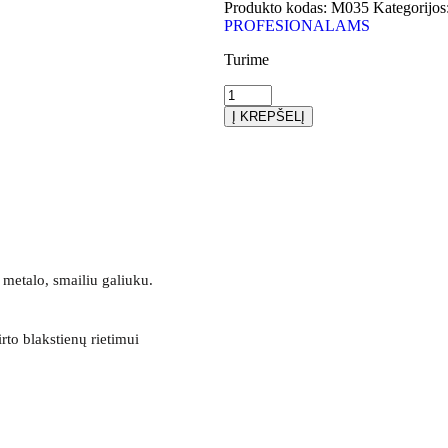
Produkto kodas:
M035
Kategorijos
PROFESIONALAMS
Turime
Į KREPŠELĮ
o metalo, smailiu galiuku.
irto blakstienų rietimui