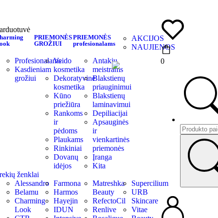
arduotuvė
harming
PRIEMONĖS
PRIEMONĖS
AKCIJOS
ook
GROŽIUI
profesionalams
NAUJIENOS
Profesionalams
Veido
Antakių
0
Kasdieniam
kosmetika
meistrams
grožiui
Dekoratyvinė
Blakstienų
kosmetika
priauginimui
Kūno
Blakstienų
priežiūra
laminavimui
Rankoms
Depiliacijai
ir
Apsauginės
pėdoms
ir
Plaukams
vienkartinės
Rinkiniai
priemonės
Dovanų
Įranga
idėjos
Kita
rekių ženklai
Alessandro
Farmona
Matreshka
Supercilium
Belamu
Harmos
Beauty
URB
Charming
Hayejin
RefectoCil
Skincare
Look
IDUN
Renlive
Vitae