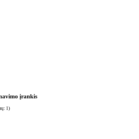
navimo įrankis
imų:
1
)