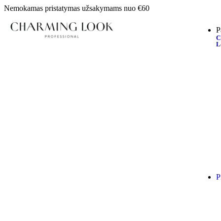
Nemokamas pristatymas užsakymams nuo €60
P
C
L
P