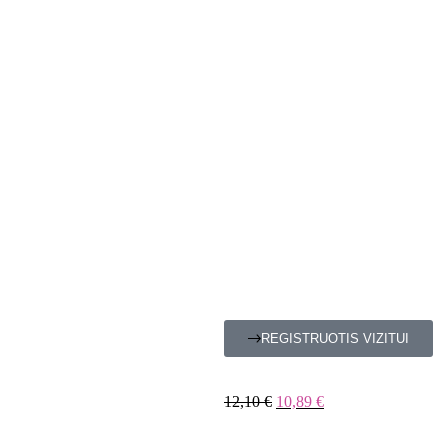
REGISTRUOTIS VIZITUI
12,10
€
10,89
€