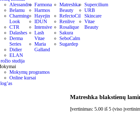
Alessandro
Farmona
Matreshka
Supercilium
Belamu
Harmos
Beauty
URB
Charming
Hayejin
RefectoCil
Skincare
Look
IDUN
Renlive
Vitae
CTR
Intensive
Rosalique
Beauty
Dalashes
Lash
Sakura
Derma
Vitae
SeboCalm
Series
Maria
Sugardep
Didier
Galland
ELAN
rožio studija
okymai
Mokymų programos
Online kursai
log’as
Matreshka blakstienų lami
Įvertinimas:
5.00
iš 5 (viso įvertin