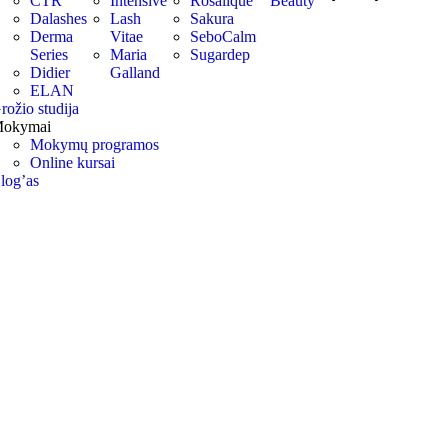
CTR
Intensive
Rosalique
Beauty
Dalashes
Lash
Sakura
Derma
Vitae
SeboCalm
Series
Maria
Sugardep
Didier
Galland
ELAN
rožio studija
okymai
Mokymų programos
Online kursai
log’as