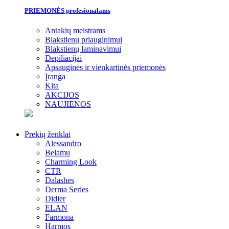
PRIEMONĖS profesionalams
Antakių meistrams
Blakstienų priauginimui
Blakstienų laminavimui
Depiliacijai
Apsauginės ir vienkartinės priemonės
Įranga
Kita
AKCIJOS
NAUJIENOS
Prekių ženklai
Alessandro
Belamu
Charming Look
CTR
Dalashes
Derma Series
Didier
ELAN
Farmona
Harmos