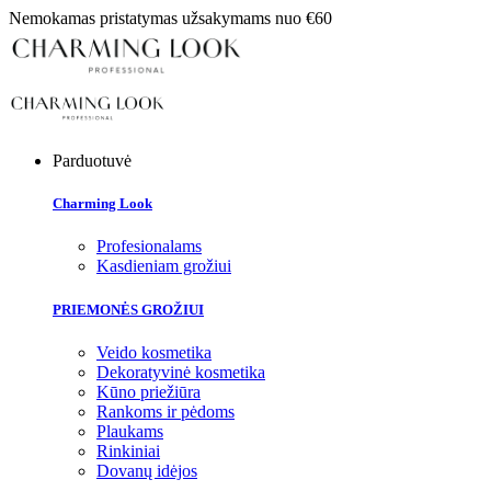
Nemokamas pristatymas užsakymams nuo €60
Parduotuvė
Charming Look
Profesionalams
Kasdieniam grožiui
PRIEMONĖS GROŽIUI
Veido kosmetika
Dekoratyvinė kosmetika
Kūno priežiūra
Rankoms ir pėdoms
Plaukams
Rinkiniai
Dovanų idėjos