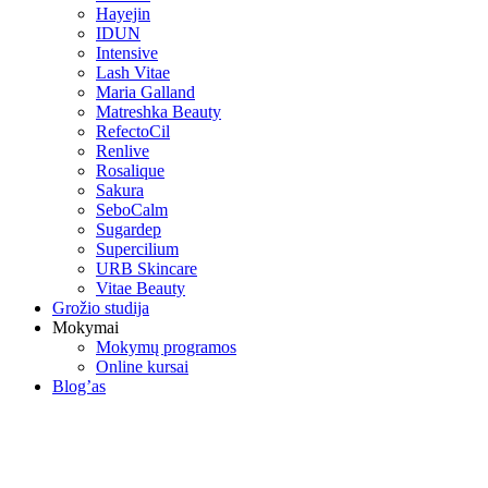
Hayejin
IDUN
Intensive
Lash Vitae
Maria Galland
Matreshka Beauty
RefectoCil
Renlive
Rosalique
Sakura
SeboCalm
Sugardep
Supercilium
URB Skincare
Vitae Beauty
Grožio studija
Mokymai
Mokymų programos
Online kursai
Blog’as