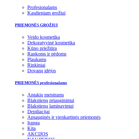
Profesionalams
Kasdieniam grožiui
PRIEMONĖS GROŽIUI
Veido kosmetika
Dekoratyvinė kosmetika
Kūno priežiūra
Rankoms ir pėdoms
Plaukams
Rinkiniai
Dovanų idėjos
PRIEMONĖS profesionalams
Antakių meistrams
Blakstienų priauginimui
Blakstienų laminavimui
Depiliacijai
Apsauginės ir vienkartinės priemonės
Įranga
Kita
AKCIJOS