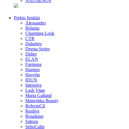
NAUJIENOS
Prekių ženklai
Alessandro
Belamu
Charming Look
CTR
Dalashes
Derma Series
Didier
ELAN
Farmona
Harmos
Hayejin
IDUN
Intensive
Lash Vitae
Maria Galland
Matreshka Beauty
RefectoCil
Renlive
Rosalique
Sakura
SeboCalm