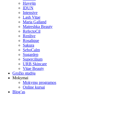
Hayejin
IDUN
Intensive
Lash Vitae
Maria Galland
Matreshka Beauty
RefectoCil
Renlive
Rosalique
Sakura
SeboCalm
Sugardep
Supercilium
URB Skincare
Vitae Beauty
Grožio studija
Mokymai
Mokymų programos
Online kursai
Blog’as