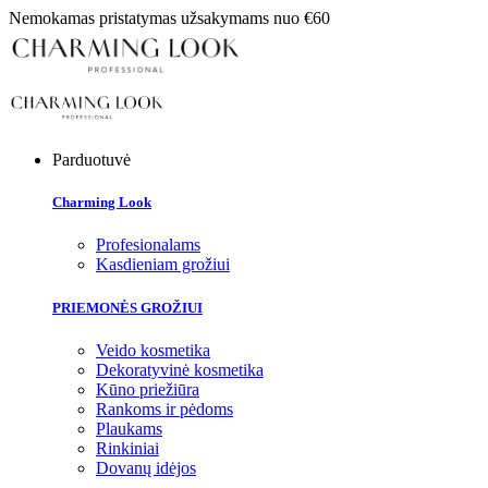
Nemokamas pristatymas užsakymams nuo €60
Parduotuvė
Charming Look
Profesionalams
Kasdieniam grožiui
PRIEMONĖS GROŽIUI
Veido kosmetika
Dekoratyvinė kosmetika
Kūno priežiūra
Rankoms ir pėdoms
Plaukams
Rinkiniai
Dovanų idėjos