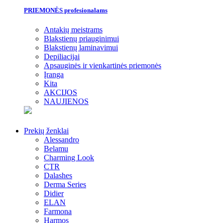
PRIEMONĖS profesionalams
Antakių meistrams
Blakstienų priauginimui
Blakstienų laminavimui
Depiliacijai
Apsauginės ir vienkartinės priemonės
Įranga
Kita
AKCIJOS
NAUJIENOS
Prekių ženklai
Alessandro
Belamu
Charming Look
CTR
Dalashes
Derma Series
Didier
ELAN
Farmona
Harmos