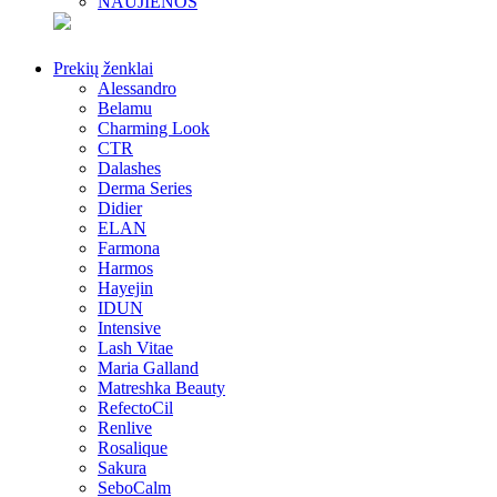
NAUJIENOS
Prekių ženklai
Alessandro
Belamu
Charming Look
CTR
Dalashes
Derma Series
Didier
ELAN
Farmona
Harmos
Hayejin
IDUN
Intensive
Lash Vitae
Maria Galland
Matreshka Beauty
RefectoCil
Renlive
Rosalique
Sakura
SeboCalm