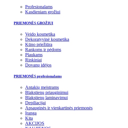
Profesionalams
Kasdieniam grožiui
PRIEMONĖS GROŽIUI
Veido kosmetika
Dekoratyvinė kosmetika
Kūno priežiūra
Rankoms ir pėdoms
Plaukams
Rinkiniai
Dovanų idėjos
PRIEMONĖS profesionalams
Antakių meistrams
Blakstienų priauginimui
Blakstienų laminavimui
Depiliacijai
Apsauginės ir vienkartinės priemonės
Įranga
Kita
AKCIJOS