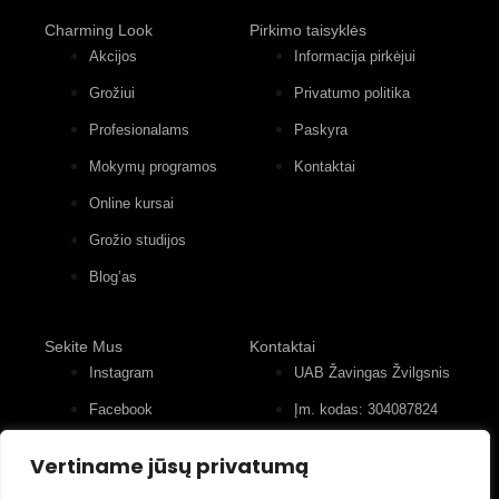
Charming Look
Pirkimo taisyklės
Akcijos
Informacija pirkėjui
Grožiui
Privatumo politika
Profesionalams
Paskyra
Mokymų programos
Kontaktai
Online kursai
Grožio studijos
Blog’as
Sekite Mus
Kontaktai
Instagram
UAB Žavingas Žvilgsnis
Facebook
Įm. kodas: 304087824
Konstitucijos pr. 12, 4
Youtube
įėjimas, 2 aukštas
Vertiname jūsų privatumą
+370 (677) 82 556