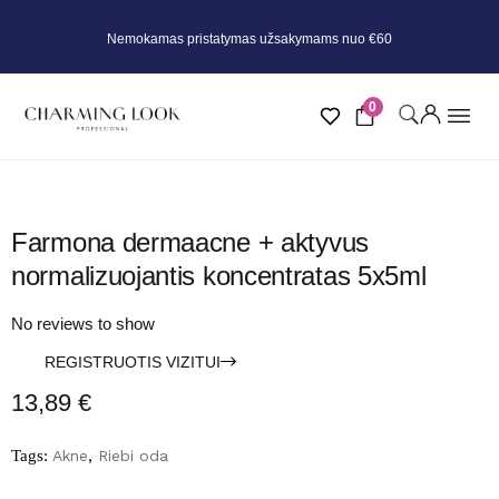
Nemokamas pristatymas užsakymams nuo €60
0
Farmona dermaacne + aktyvus
normalizuojantis koncentratas 5x5ml
No reviews to show
REGISTRUOTIS VIZITUI
13,89
€
Tags:
Akne
,
Riebi oda