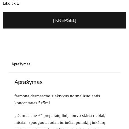
Liko tik 1
Į KREPŠELĮ
Aprašymas
Aprašymas
farmona dermaacne + aktyvus normalizuojantis
koncentratas 5x5ml
„Dermaacne +“ preparatų linija buvo skirta riebiai,
mišriai, spuoguotai odai, turinčiai polinkį į inkštirų