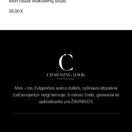
Idun rudas blakstienų tušas
26,00
€
Mes – tos žvilgančios aukso dulkės, ryškiausi atspalviai
žaižaruojantys netgi tamsoje. Ir vienas žodis, geriausiai tai
apibūdinantis yra ŽAVINGOS