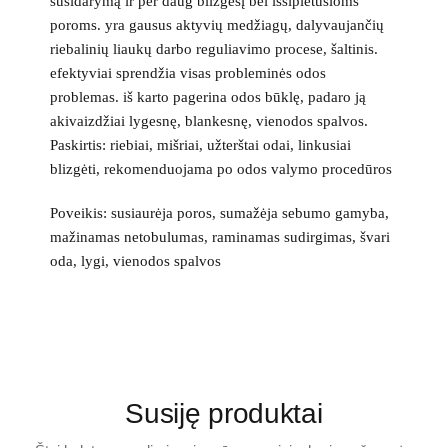
susidarymą ir per daug blizgesį bei išsiplėtusioms
poroms. yra gausus aktyvių medžiagų, dalyvaujančių
riebalinių liaukų darbo reguliavimo procese, šaltinis.
efektyviai sprendžia visas probleminės odos
problemas. iš karto pagerina odos būklę, padaro ją
akivaizdžiai lygesnę, blankesnę, vienodos spalvos.
Paskirtis: riebiai, mišriai, užterštai odai, linkusiai
blizgėti, rekomenduojama po odos valymo procedūros
Poveikis: susiaurėja poros, sumažėja sebumo gamyba,
mažinamas netobulumas, raminamas sudirgimas, švari
oda, lygi, vienodos spalvos
Susiję produktai