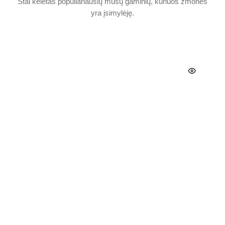
Štai keletas populiariausių mūsų gaminių, kuriuos žmonės
yra įsimylėję.