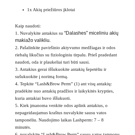
1x Akių priežiūros įklotai
Kaip naudoti:
“Dalashes” miceliniu akių
1. Nuvalykite antakius su
makiažo valikliu
.
2. Pašalinkite paviršinio aktyvumo medžiagas ir odos
riebalų likučius su fiziologiniu tirpalu. Prieš pradedant
naudoti, oda ir plaukeliai turi būti sausi.
3. Antakius gerai iššukuokite antakių šepetėliu ir
sušukuokite į norimą formą.
4. Tepkite “Lash&Brow Perm” (1) ant visų antakių:
pradėkite nuo antakių pradžios ir laikykitės krypties,
kuria antakiai buvo iššukuoti.
5. Kiek įmanoma venkite odos aplink antakius, o
nepageidaujamus kraštus nuvalykite sausu vatos
tamponėliu. Naudojimo laikas Lashperm: 7 – 8
minutės.
6. nuvalykite “Lash&Brow Perm” sausu vatos tamponu