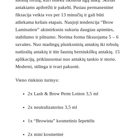
idealią formą, kuri išlieka fiksuota ilgą laiką. Skirtas
antakiams apibrėžti ir pakelti. Pusiau permanentinė
fiksacija veikia vos per 13 minučių ir gali būti
atliekama keliais etapais. Naujoji tendencija “Brow
Lamination” akimirksniu sukuria daugiau apimties,
stabilumo ir pilnumo. Norima forma fiksuojama 5 – 6
savaites. Nuo madingų plunksninių antakių iki tobulų
natūralių antakių ir itin šaunių berniukiškų antakių. 15
aplikacijų, priklausomai nuo antakių tankio ir storio.
Moderni, stilinga ir tvari pakuotė.
Vieno rinkinio turinys:
2x Lash & Brow Perm Lotion 3,5 ml
2x neutralizatorius 3,5 ml
1x “Browista” kosmetinis šepetėlis
2x mini kosmetinė