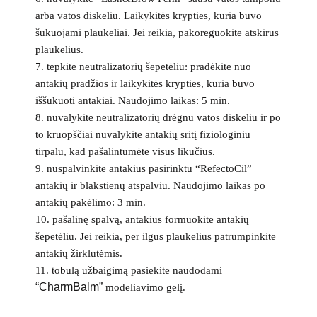
arba vatos diskeliu. Laikykitės krypties, kuria buvo
šukuojami plaukeliai. Jei reikia, pakoreguokite atskirus
plaukelius.
7. tepkite neutralizatorių šepetėliu: pradėkite nuo
antakių pradžios ir laikykitės krypties, kuria buvo
iššukuoti antakiai. Naudojimo laikas: 5 min.
8. nuvalykite neutralizatorių drėgnu vatos diskeliu ir po
to kruopščiai nuvalykite antakių sritį fiziologiniu
tirpalu, kad pašalintumėte visus likučius.
9. nuspalvinkite antakius pasirinktu “RefectoCil”
antakių ir blakstienų atspalviu. Naudojimo laikas po
antakių pakėlimo: 3 min.
10. pašalinę spalvą, antakius formuokite antakių
šepetėliu. Jei reikia, per ilgus plaukelius patrumpinkite
antakių žirklutėmis.
11. tobulą užbaigimą pasiekite naudodami
“CharmBalm”
modeliavimo gelį.