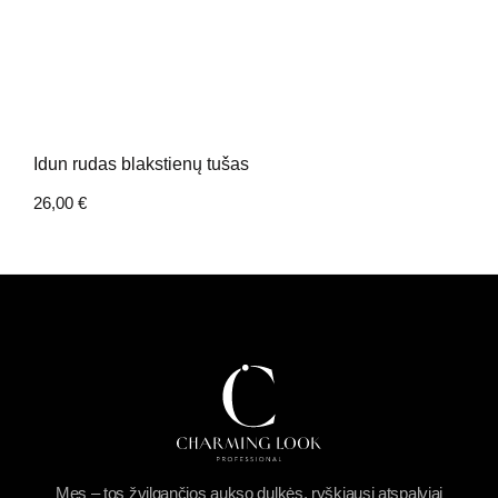
Idun rudas blakstienų tušas
26,00
€
Mes – tos žvilgančios aukso dulkės, ryškiausi atspalviai