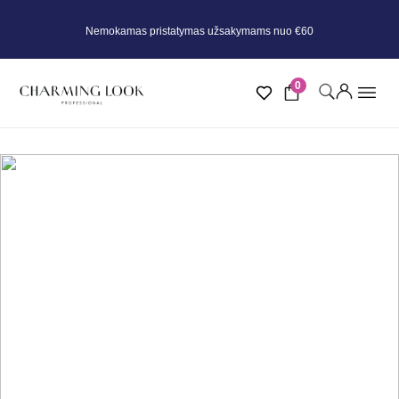
Nemokamas pristatymas užsakymams nuo €60
0