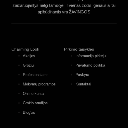
žaižaruojantys netgi tamsoje. Ir vienas žodis, geriausiai tai
apibūdinantis yra ŽAVINGOS
Charming Look
Pirkimo taisyklės
Akcijos
Informacija pirkėjui
Grožiui
Privatumo politika
Profesionalams
Paskyra
Mokymų programos
Kontaktai
Online kursai
Grožio studijos
Blog’as