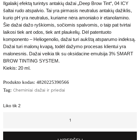
Ilgalaikį efektą turintys antakių dažai „Deep Brow Tint“, 04 ICY
šaltai rudo atspalvio. Tai yra pirmasis neutralus antakių dažiklis,
kurio pH yra neutralus, kuriame nėra amoniako ir etanolamino.
Šie dažai dažo ryškiomis, sočiomis spalvomis, o taip pat tvirtai
laikosi tiek ant odos, tiek ant plaukelių. Dėl patentuoto
komponento – Heliogenolio, dažai turi aukštą atsparumo indeksą.
Dažai turi malonų kvapą, todėl dažymo procesas klientui yra
malonesnis. Dažai veikia tik su oksidacine emulsija 3% SMART
BROW TINTING SYSTEM.
Kiekis: 20 ml.
Produkto kodas:
4820225390566
Tag:
Cheminiai dažai ir priedai
Liko tik 2