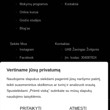
Mokymų programos
Kontaktai
Online kursai
Grožio studijos
Blog’as
Sekite Mus
Kontaktai
Instagram
UAB Žavingas Žvilgsnis
Facebook
Įm. kodas: 304087824
Konstitucijos pr. 12, 4
Youtube
įėjimas, 2 aukštas
Vertiname jūsų privatumą
+370 (677) 82 556
Naudojame slapukus siekdami pagerinti jūsų naršymo patirtį,
teikti suasmenintus skelbimus ar turinį ir analizuoti srautą.
Spustelėdami „Priimti viską“ sutinkate su mūsų slapukų
naudojimo taisyklėmis.
© UAB Žavingas Žvilgsnis/Charming Look. Visos teisės
PRITAIKYTI
ATMESTI