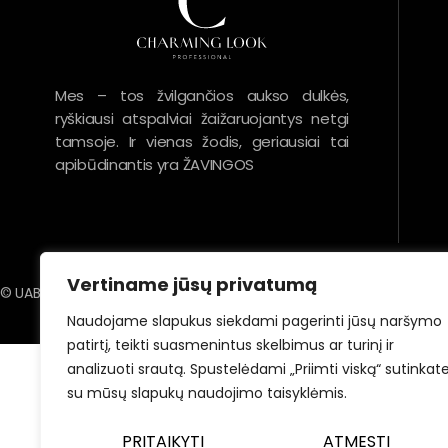
Mes – tos žvilgančios aukso dulkės,
ryškiausi atspalviai žaižaruojantys netgi
tamsoje. Ir vienas žodis, geriausiai tai
apibūdinantis yra ŽAVINGOS
Vertiname jūsų privatumą
© UAB Žavingas Žvilgsnis/Charming Look. Visos teisės saugomos.
Naudojame slapukus siekdami pagerinti jūsų naršymo
patirtį, teikti suasmenintus skelbimus ar turinį ir
analizuoti srautą. Spustelėdami „Priimti viską“ sutinkat
su mūsų slapukų naudojimo taisyklėmis.
PRITAIKYTI
ATMESTI