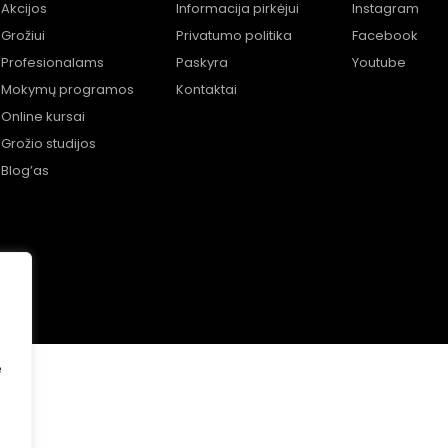
Akcijos
Informacija pirkėjui
Instagram
Grožiui
Privatumo politika
Facebook
Profesionalams
Paskyra
Youtube
Mokymų programos
Kontaktai
Online kursai
Grožio studijos
Blog’as
e