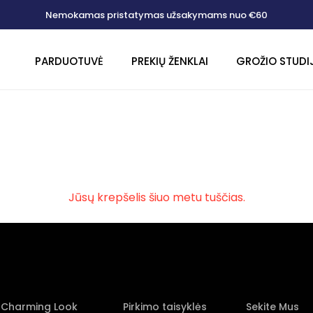
Nemokamas pristatymas užsakymams nuo €60
PARDUOTUVĖ
PREKIŲ ŽENKLAI
GROŽIO STUDI
Jūsų krepšelis šiuo metu tuščias.
Charming Look
Pirkimo taisyklės
Sekite Mus