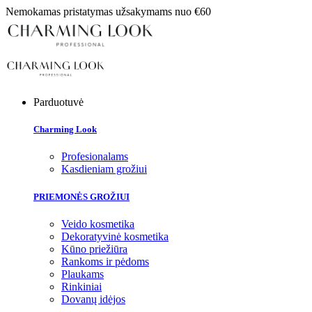
Nemokamas pristatymas užsakymams nuo €60
Parduotuvė
Charming Look
Profesionalams
Kasdieniam grožiui
PRIEMONĖS GROŽIUI
Veido kosmetika
Dekoratyvinė kosmetika
Kūno priežiūra
Rankoms ir pėdoms
Plaukams
Rinkiniai
Dovanų idėjos