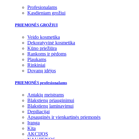
Profesionalams
Kasdieniam grožiui
PRIEMONĖS GROŽIUI
Veido kosmetika
Dekoratyvinė kosmetika
Kūno priežiūra
Rankoms ir pėdoms
Plaukams
Rinkiniai
Dovanų idėjos
PRIEMONĖS profesionalams
Antakių meistrams
Blakstienų priauginimui
Blakstienų laminavimui
Depiliacijai
Apsauginės ir vienkartinės priemonės
Įranga
Kita
AKCIJOS