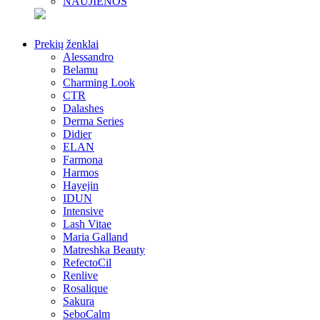
NAUJIENOS
Prekių ženklai
Alessandro
Belamu
Charming Look
CTR
Dalashes
Derma Series
Didier
ELAN
Farmona
Harmos
Hayejin
IDUN
Intensive
Lash Vitae
Maria Galland
Matreshka Beauty
RefectoCil
Renlive
Rosalique
Sakura
SeboCalm