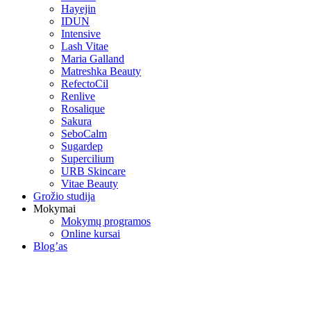
Hayejin
IDUN
Intensive
Lash Vitae
Maria Galland
Matreshka Beauty
RefectoCil
Renlive
Rosalique
Sakura
SeboCalm
Sugardep
Supercilium
URB Skincare
Vitae Beauty
Grožio studija
Mokymai
Mokymų programos
Online kursai
Blog’as