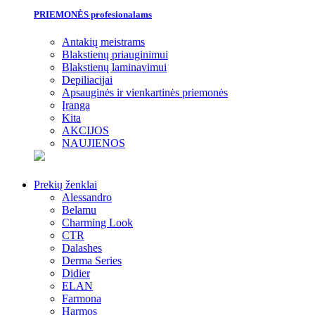
PRIEMONĖS profesionalams
Antakių meistrams
Blakstienų priauginimui
Blakstienų laminavimui
Depiliacijai
Apsauginės ir vienkartinės priemonės
Įranga
Kita
AKCIJOS
NAUJIENOS
Prekių ženklai
Alessandro
Belamu
Charming Look
CTR
Dalashes
Derma Series
Didier
ELAN
Farmona
Harmos