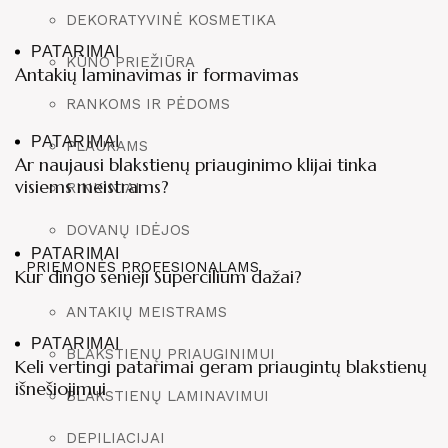
DEKORATYVINĖ KOSMETIKA
PATARIMAI
KŪNO PRIEŽIŪRA
Antakių laminavimas ir formavimas
RANKOMS IR PĖDOMS
PATARIMAI
PLAUKAMS
Ar naujausi blakstienų priauginimo klijai tinka
visiems meistrams?
RINKINIAI
DOVANŲ IDĖJOS
PATARIMAI
PRIEMONĖS PROFESIONALAMS
Kur dingo senieji Supercilium dažai?
ANTAKIŲ MEISTRAMS
PATARIMAI
BLAKSTIENŲ PRIAUGINIMUI
Keli vertingi patarimai geram priaugintų blakstienų
išnešiojimui
BLAKSTIENŲ LAMINAVIMUI
DEPILIACIJAI