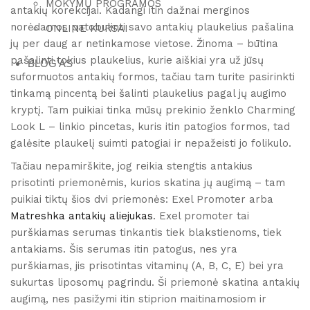
MOKYMŲ PROGRAMOS
antakių korekcijai. Kadangi itin dažnai merginos
norėdamos patobulinti savo antakių plaukelius pašalina
ONLINE KURSAI
jų per daug ar netinkamose vietose. Žinoma – būtina
pašalinti tokius plaukelius, kurie aiškiai yra už jūsų
BLOG’AS
suformuotos antakių formos, tačiau tam turite pasirinkti
tinkamą pincentą bei šalinti plaukelius pagal jų augimo
kryptį. Tam puikiai tinka mūsų prekinio ženklo Charming
Look L – linkio pincetas, kuris itin patogios formos, tad
galėsite plaukelį suimti patogiai ir nepažeisti jo folikulo.
Tačiau nepamirškite, jog reikia stengtis antakius
prisotinti priemonėmis, kurios skatina jų augimą – tam
puikiai tiktų šios dvi priemonės: Exel Promoter arba
Matreshka antakių aliejukas
. Exel promoter tai
purškiamas serumas tinkantis tiek blakstienoms, tiek
antakiams. Šis serumas itin patogus, nes yra
purškiamas, jis prisotintas vitaminų (A, B, C, E) bei yra
sukurtas liposomų pagrindu. Ši priemonė skatina antakių
augimą, nes pasižymi itin stiprion maitinamosiom ir