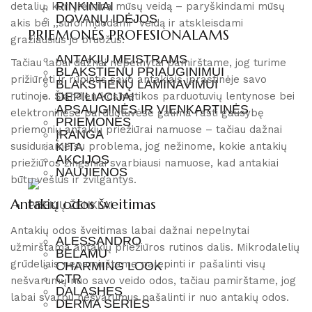
RINKINIAI
detalių, kuri įrėmina mūsų veidą – paryškindami mūsų
DOVANŲ IDĖJOS
akis bei ,,suformuodami” veidą ir atskleisdami
PRIEMONĖS PROFESIONALAMS
gražiausius jo bruožus.
ANTAKIŲ MEISTRAMS
Tačiau labai dažnai nepelnytai pamirštame, jog turime
BLAKSTIENŲ PRIAUGINIMUI
prižiūrėti ir rūpintis savo antakiais įprastinėje savo
BLAKSTIENŲ LAMINAVIMUI
rutinoje. Šiandien kosmetikos parduotuvių lentynose bei
DEPILIACIJAI
APSAUGINĖS IR VIENKARTINĖS
elektroninėse parduotuvėse galima rasti gausybę
PRIEMONĖS
priemonių antakių priežiūrai namuose – tačiau dažnai
ĮRANGA
susiduriame su problema, jog nežinome, kokie antakių
KITA
AKCIJOS
priežiūros žingsniai svarbiausi namuose, kad antakiai
NAUJIENOS
būtų vešlūs ir žvilgantys.
Antakių odos šveitimas
PREKIŲ ŽENKLAI
Antakių odos šveitimas labai dažnai nepelnytai
ALESSANDRO
užmirštama antakių priežiūros rutinos dalis. Mikrodalelių
BELAMU
grūdeliais nepamirštame palepinti ir pašalinti visų
CHARMING LOOK
CTR
nešvarumų nuo savo veido odos, tačiau pamirštame, jog
DALASHES
labai svarbu nešvarumus pašalinti ir nuo antakių odos.
DERMA SERIES