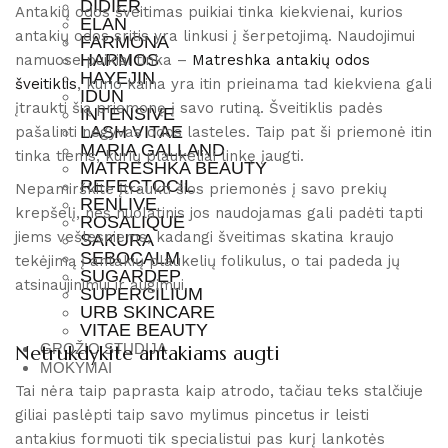
DIDIER
Antakių odos šveitimas puikiai tinka kiekvienai, kurios
ELAN
antakių odos sritis yra linkusi į šerpetojimą. Naudojimui
FARMONA
HARMOS
namuose puikiai tinka –
Matreshka antakių odos
HAYEJIN
šveitiklis
, kurio kaina yra itin prieinama tad kiekviena gali
IDUN
įtraukti šią priemonę į savo rutiną. Šveitiklis padės
INTENSIVE
LASH VITAE
pašalinti negyvas odos lasteles. Taip pat ši priemonė itin
MARIA GALLAND
tinka tiems, kurių plaukeliai linkę įaugti.
MATRESHKA BEAUTY
REFECTOCIL
Nepamirškite įtraukti šios priemonės į savo prekių
RENLIVE
krepšelį, nes nuolatinis jos naudojamas gali padėti tapti
ROSALIQUE
jiems vešlesniems, kadangi šveitimas skatina kraujo
SAKURA
SEBOCALM
tekėjimą į antakių plaukelių folikulus, o tai padeda jų
SUGARDEP
atsinaujinimui ir augimui.
SUPERCILIUM
URB SKINCARE
VITAE BEAUTY
GROŽIO STUDIJA
Netrukdykite antakiams augti
MOKYMAI
Tai nėra taip paprasta kaip atrodo, tačiau teks stalčiuje
giliai paslėpti taip savo mylimus pincetus ir leisti
antakius formuoti tik specialistui pas kurį lankotės