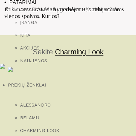
PATARIMAI
Ištikimoms ELAN dažų gerbėjoms, bet bijančioms
APSAUGINĖS IR VIENKARTINĖS PRIEMONĖS
vienos spalvos. Kurios?
ĮRANGA
KITA
AKCIJOS
Sekite
Charming Look
NAUJIENOS
PREKIŲ ŽENKLAI
ALESSANDRO
BELAMU
CHARMING LOOK