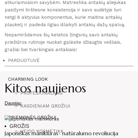
atkuriamosiom savybėm. Matreshka antakių aliejukas
pasižymi tirštesne konsistencija ir savo sudėtyje turi
netgi 6 aktyvius komponentus, kurie maitina antakių
plaukelį ir padeda ilgiau išlaikyti antakių dažų spalvą.
Nepamiršdamos šių keletos žingsnių savo antakių
priežiūros rutinoje nuokat galėsite džiaugtis vešliais,
gražiai bei tvarkingais antakiais!
PARDUOTUVĖ
CHARMING LOOK
Kitos naujienos
PROFESIONALAMS
Daugiau
KASDIENIAM GROŽIUI
PRIEMONĖS GROŽIUI
GROŽIS
VEIDO KOSMETIKA
Japoniškas manikiūras- natūralumo revoliucija