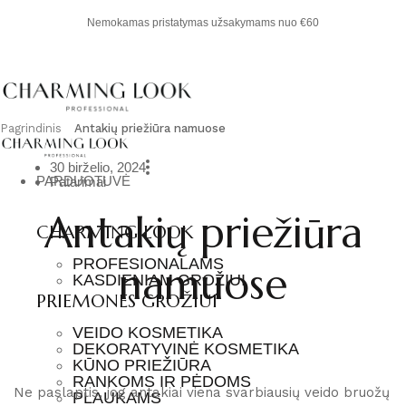
Nemokamas pristatymas užsakymams nuo €60
Pagrindinis
Antakių priežiūra namuose
30 birželio, 2024
PARDUOTUVĖ
Patarimai
Antakių priežiūra
CHARMING LOOK
PROFESIONALAMS
namuose
KASDIENIAM GROŽIUI
PRIEMONĖS GROŽIUI
VEIDO KOSMETIKA
DEKORATYVINĖ KOSMETIKA
KŪNO PRIEŽIŪRA
RANKOMS IR PĖDOMS
Ne paslaptis, jog antakiai viena svarbiausių veido bruožų
PLAUKAMS