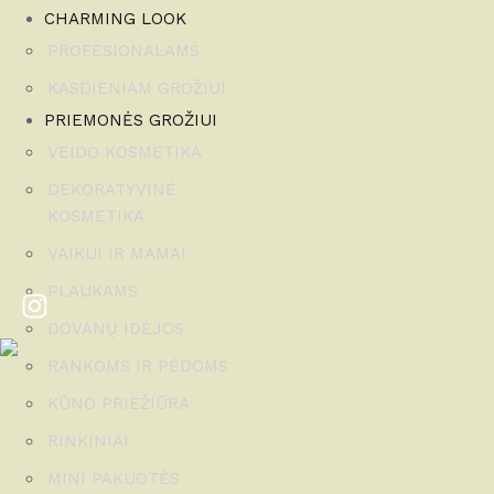
CHARMING LOOK
PROFESIONALAMS
KASDIENIAM GROŽIUI
PRIEMONĖS GROŽIUI
VEIDO KOSMETIKA
DEKORATYVINĖ
KOSMETIKA
VAIKUI IR MAMAI
PLAUKAMS
DOVANŲ IDĖJOS
RANKOMS IR PĖDOMS
KŪNO PRIEŽIŪRA
RINKINIAI
MINI PAKUOTĖS