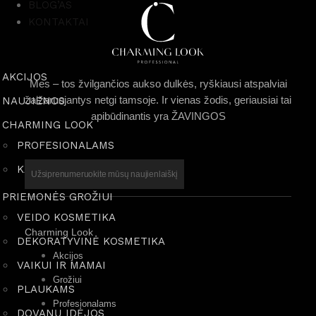
BLOG’AS
KONTAKTAI
AKCIJOS
Mes – tos žvilgančios aukso dulkės, ryškiausi atspalviai
žaižaruojantys netgi tamsoje. Ir vienas žodis, geriausiai tai
NAUJIENOS
apibūdinantis yra ŽAVINGOS
CHARMING LOOK
PROFESIONALAMS
KASDIENIAM GROŽIUI
Užsiprenumeruokite mūsų naujienlaiškį
PRIEMONĖS GROŽIUI
VEIDO KOSMETIKA
Charming Look
DEKORATYVINĖ KOSMETIKA
Akcijos
VAIKUI IR MAMAI
Grožiui
PLAUKAMS
Profesionalams
DOVANŲ IDĖJOS