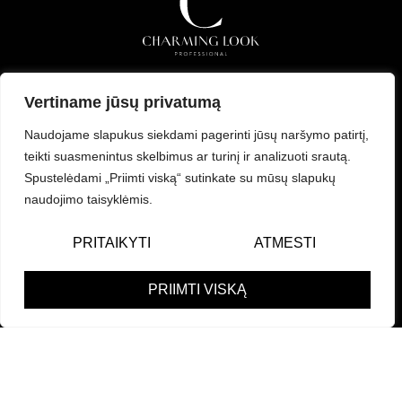
Mes – tos žvilgančios aukso dulkės, ryškiausi atspalviai
Vertiname jūsų privatumą
žaižaruojantys netgi tamsoje. Ir vienas žodis, geriausiai tai
apibūdinantis yra ŽAVINGOS
Naudojame slapukus siekdami pagerinti jūsų naršymo patirtį,
teikti suasmenintus skelbimus ar turinį ir analizuoti srautą.
Spustelėdami „Priimti viską“ sutinkate su mūsų slapukų
naudojimo taisyklėmis.
Charming Look
Pirkimo taisyklės
PRITAIKYTI
ATMESTI
Akcijos
Informacija pirkėjui
PRIIMTI VISKĄ
Grožiui
Privatumo politika
Profesionalams
Paskyra
Mokymų programos
Kontaktai
Online kursai