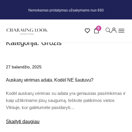
Nemokamas pristatymas užsakymams nuo €60
0
Kategorija:
Grožis
27 balandžio, 2025
Auskarų vėrimas adata. Kodėl NE šautuvu?
Kodėl auskarų vėrimas su adata yra geriausias pasirinkimas ir
kaip užtikriname jūsų saugumą. Ieškote patikimos vietos
Vilniuje, kur galėtumėte pasidaryti…
Skaityti daugiau