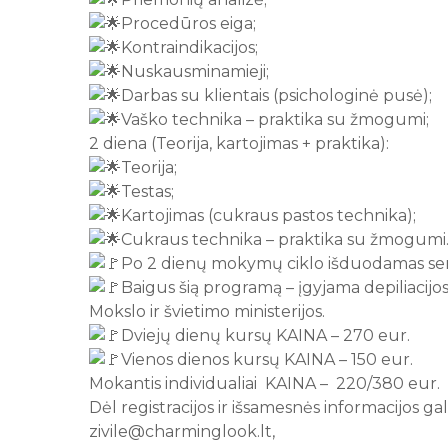
Procedūros eiga;
Kontraindikacijos;
Nuskausminamieji;
Darbas su klientais (psichologinė pusė);
Vaško technika – praktika su žmogumi;
2 diena (Teorija, kartojimas + praktika):
Teorija;
Testas;
Kartojimas (cukraus pastos technika);
Cukraus technika – praktika su žmogumi
Po 2 dienų mokymų ciklo išduodamas sert
Baigus šią programą – įgyjama depiliacijos s
Mokslo ir švietimo ministerijos.
Dviejų dienų kursų KAINA – 270 eur.
Vienos dienos kursų KAINA – 150 eur.
Mokantis individualiai KAINA – 220/380 eur.
Dėl registracijos ir išsamesnės informacijos gali
zivile@charminglook.lt,