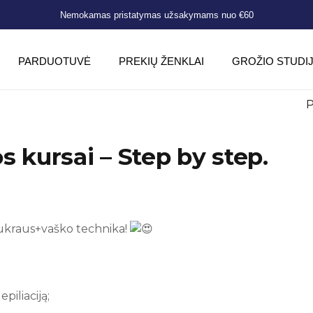
Nemokamas pristatymas užsakymams nuo €60
PARDUOTUVĖ
PREKIŲ ŽENKLAI
GROŽIO STUDI
P
os kursai – Step by step.
” cukraus+vaško technika!
epiliaciją;