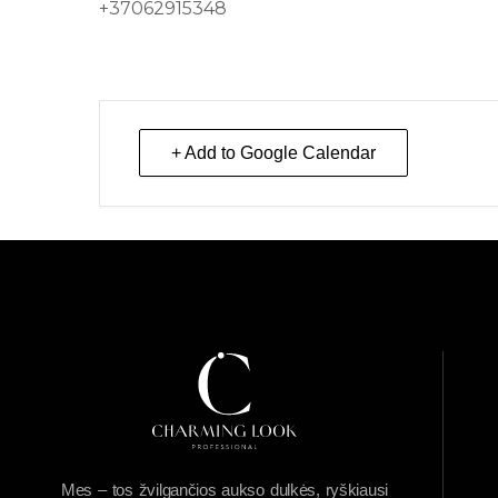
+37062915348
+ Add to Google Calendar
Mes – tos žvilgančios aukso dulkės, ryškiausi