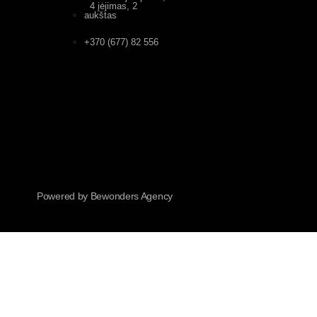
4 įėjimas, 2
aukštas
+370 (677) 82 556
Powered by Bewonders Agency