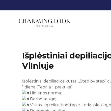
Išplėstiniai depiliacij
Vilniuje
Išplėstiniai depiliacijos kursai „Step by step
1 diena (Teorija + praktika):
Higienos norma;
Darbo sauga;
Viskas, ką reikia žinoti apie – odą, plauką, d
Priemonių analizė;