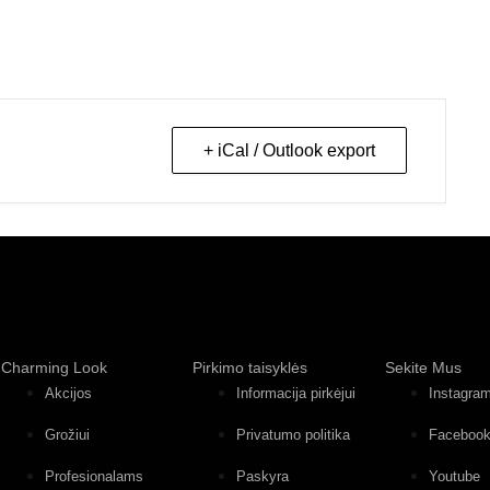
+ iCal / Outlook export
Charming Look
Pirkimo taisyklės
Sekite Mus
Akcijos
Informacija pirkėjui
Instagra
Grožiui
Privatumo politika
Faceboo
Profesionalams
Paskyra
Youtube