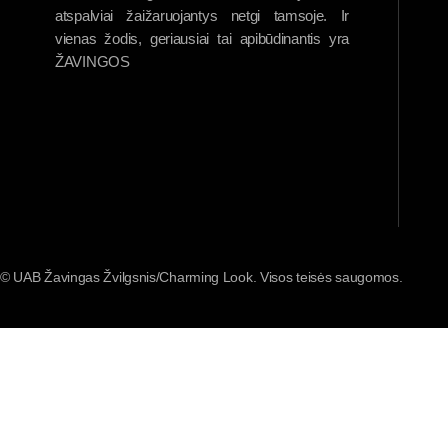
atspalviai žaižaruojantys netgi tamsoje. Ir
vienas žodis, geriausiai tai apibūdinantis yra
ŽAVINGOS
© UAB Žavingas Žvilgsnis/Charming Look. Visos teisės saugomos.