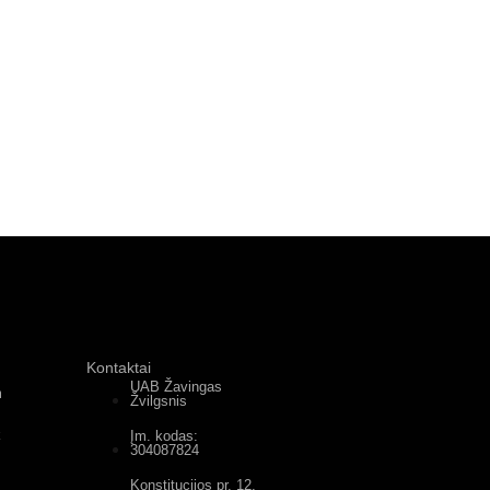
Kontaktai
UAB Žavingas
m
Žvilgsnis
k
Įm. kodas:
304087824
Konstitucijos pr. 12,