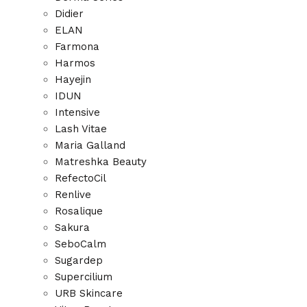
Didier
ELAN
Farmona
Harmos
Hayejin
IDUN
Intensive
Lash Vitae
Maria Galland
Matreshka Beauty
RefectoCil
Renlive
Rosalique
Sakura
SeboCalm
Sugardep
Supercilium
URB Skincare