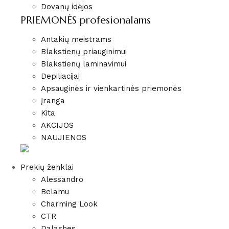
Dovanų idėjos
PRIEMONĖS profesionalams
Antakių meistrams
Blakstienų priauginimui
Blakstienų laminavimui
Depiliacijai
Apsauginės ir vienkartinės priemonės
Įranga
Kita
AKCIJOS
NAUJIENOS
Prekių ženklai
Alessandro
Belamu
Charming Look
CTR
Dalashes