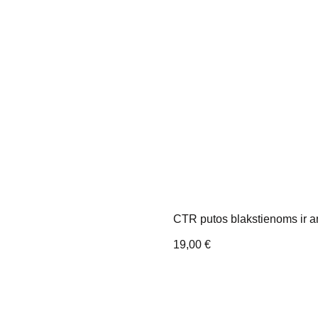
CTR putos blakstienoms ir a
19,00
€