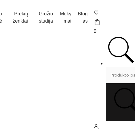
o
Prekių
Grožio
Moky
Blog
ė
ženklai
studija
mai
’as
0