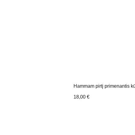
Hammam pirtį primenantis kū
18,00
€