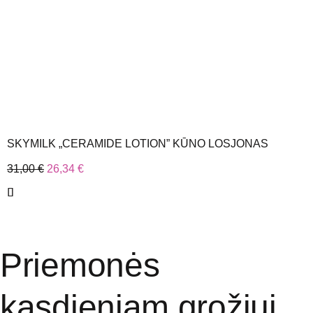
SKYMILK „CERAMIDE LOTION” KŪNO LOSJONAS
31,00
€
26,34
€
Priemonės
kasdieniam grožiui