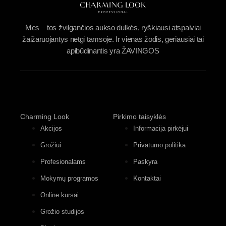
Mes – tos žvilgančios aukso dulkės, ryškiausi atspalviai
žaižaruojantys netgi tamsoje. Ir vienas žodis, geriausiai tai
apibūdinantis yra ŽAVINGOS
Charming Look
Pirkimo taisyklės
Akcijos
Informacija pirkėjui
Grožiui
Privatumo politika
Profesionalams
Paskyra
Mokymų programos
Kontaktai
Online kursai
Grožio studijos