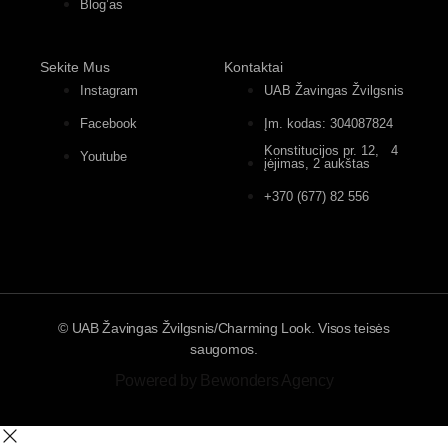
Blog’as
Sekite Mus
Kontaktai
Instagram
UAB Žavingas Žvilgsnis
Facebook
Įm. kodas: 304087824
Konstitucijos pr. 12, 4
Youtube
įėjimas, 2 aukštas
+370 (677) 82 556
© UAB Žavingas Žvilgsnis/Charming Look. Visos teisės
saugomos.
Powered by Bewonders Agency