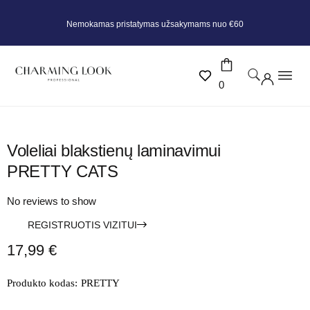
Nemokamas pristatymas užsakymams nuo €60
0
Voleliai blakstienų laminavimui
PRETTY CATS
No reviews to show
REGISTRUOTIS VIZITUI
17,99
€
Produkto kodas:
PRETTY