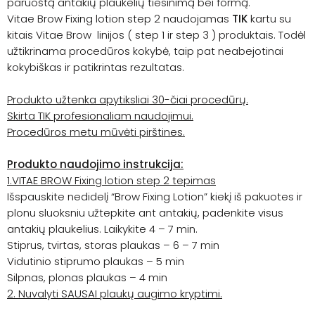
paruoštą antakių plaukelių tiesinimą bei formą.
Vitae Brow Fixing lotion step 2 naudojamas
TIK
kartu su
kitais Vitae Brow linijos ( step 1 ir step 3 ) produktais. Todėl
užtikrinama procedūros kokybė, taip pat neabejotinai
kokybiškas ir patikrintas rezultatas.
Produkto užtenka apytiksliai 30-čiai procedūrų.
Skirta TIK profesionaliam naudojimui.
Procedūros metu mūvėti pirštines.
Produkto naudojimo instrukcija:
1.VITAE BROW Fixing lotion step
2
tepimas
Išspauskite nedidelį “Brow Fixing Lotion” kiekį iš pakuotes ir
plonu sluoksniu užtepkite ant antakių, padenkite visus
antakių plaukelius. Laikykite 4 – 7 min.
Stiprus, tvirtas, storas plaukas – 6 – 7 min
Vidutinio stiprumo plaukas – 5 min
Silpnas, plonas plaukas – 4 min
2. Nuvalyti SAUSAI
plaukų augimo kryptimi.