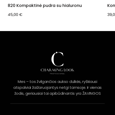
820 Kompaktinė pudra su hialuronu
Kom
45,00
€
39,
Mes – tos žvilgančios aukso dulkės, ryškiausi
atspalviai žaižaruojantys netgi tamsoje. Ir vienas
žodis, geriausiai tai apibūdinantis yra ŽAVINGOS