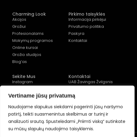
Charming Look
Pirkimo taisyklės
Akcijos
Informacija pirkėjui
Grožiui
Privatumo politika
Profesionalams
Paskyra
Mokymų programos
Kontaktai
Online kursai
Grožio studijos
Blog’as
Sekite Mus
Kontaktai
Instagram
UAB Žavingas Žvilgsnis
Facebook
Įm. kodas: 304087824
Vertiname jūsų privatumą
Youtube
Konstitucijos pr. 12, 4
įėjimas, 2 aukštas
Naudojame slapukus siekdami pagerinti jūsų naršymo
+370 (677) 82 556
patirtį, teikti suasmenintus skelbimus ar turinį ir
analizuoti srautą. Spustelėdami „Priimti viską“ sutinkate
su mūsų slapukų naudojimo taisyklėmis.