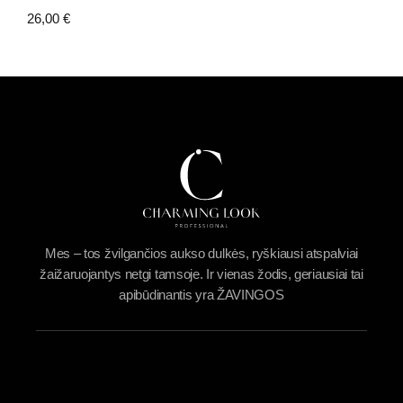
26,00
€
Mes – tos žvilgančios aukso dulkės, ryškiausi atspalviai
žaižaruojantys netgi tamsoje. Ir vienas žodis, geriausiai tai
apibūdinantis yra ŽAVINGOS