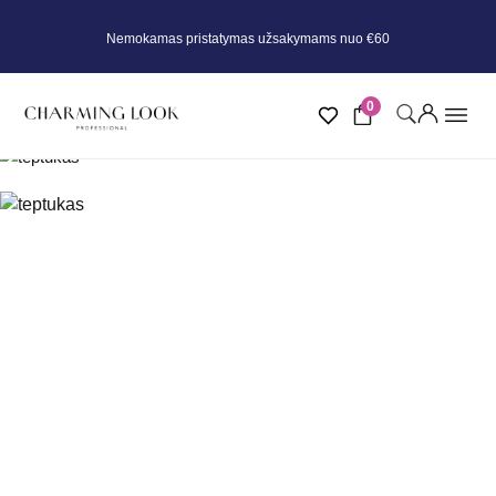
Nemokamas pristatymas užsakymams nuo €60
0