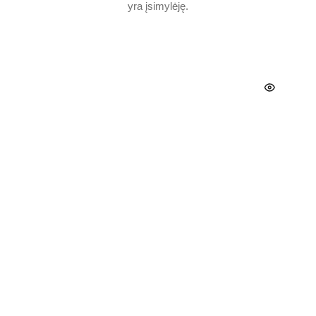
yra įsimylėję.