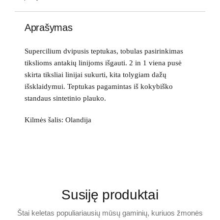
Aprašymas
Supercilium dvipusis teptukas, tobulas pasirinkimas
tikslioms antakių linijoms išgauti. 2 in 1 viena pusė
skirta tiksliai linijai sukurti, kita tolygiam dažų
išsklaidymui. Teptukas pagamintas iš kokybiško
standaus sintetinio plauko.
Kilmės šalis: Olandija
Susiję produktai
Štai keletas populiariausių mūsų gaminių, kuriuos žmonės