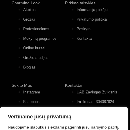
Charming Look
Pirkimo taisyklės
Akcijos
Informacija pirkėjui
Grožiui
Privatumo politika
Profesionalams
Paskyra
Mokymų programos
Kontaktai
Online kursai
Grožio studijos
Blog’as
Sekite Mus
Kontaktai
Instagram
UAB Žavingas Žvilgsnis
Facebook
Įm. kodas: 304087824
Konstitucijos pr. 12, 4
Youtube
įėjimas, 2 aukštas
Vertiname jūsų privatumą
+370 (677) 82 556
Naudojame slapukus siekdami pagerinti jūsų naršymo patirtį,