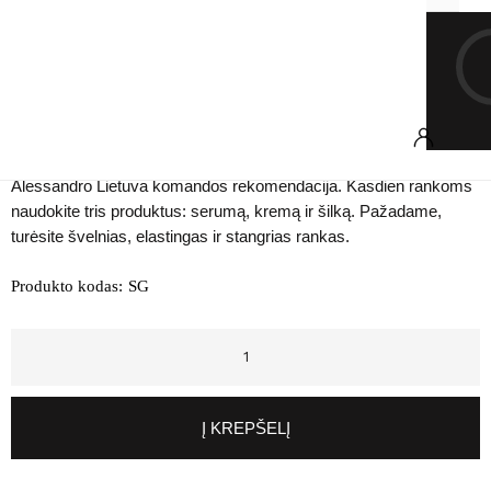
ir nepalieka riebumo pojūčio. Vos vienas lašelis užtikrina
švelnumo jausmą, maitina, drėkina ir apgaubia rankas kaip
nematoma pirštinė.
Rekomenduojama – naudoti po alessandro rankų kremo. Lašelį
priemonės įmasažuoti į rankų odą, kaip užbaigimą, kuris
apsaugos rankas lyg šilkinė pirštinė nuo neigiamo aplinkos
poveikio ir sumažins senėjimo požymius.
Alessandro Lietuva komandos rekomendacija. Kasdien rankoms
naudokite tris produktus: serumą, kremą ir šilką. Pažadame,
turėsite švelnias, elastingas ir stangrias rankas.
Produkto kodas:
SG
Į KREPŠELĮ