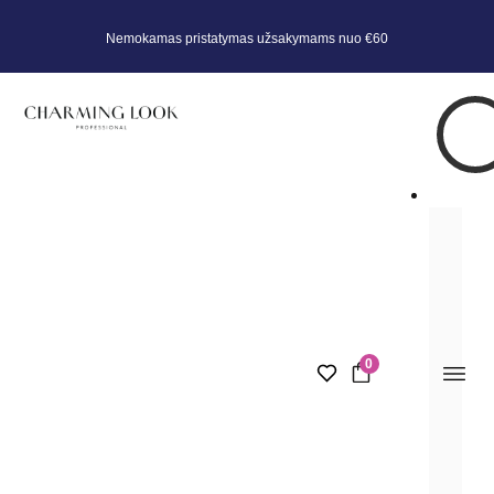
Nemokamas pristatymas užsakymams nuo €60
SILKY GLOVES apsauginės šilko
pirštinės (15ml)
No reviews to show
REGISTRUOTIS VIZITUI
0
17,95
€
Puiki priemonė rankų odos puoselėjimui su maitinamuoju šilku ir
miros ekstraktu. Ypač lengvos tekstūros, todėl gerai įsigeria