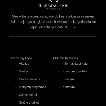
Mes – tos žvilgančios aukso dulkės, ryškiausi atspalviai
žaižaruojantys netgi tamsoje. Ir vienas žodis, geriausiai tai
apibūdinantis yra ŽAVINGOS
Charming Look
Pirkimo taisyklės
Akcijos
Informacija pirkėjui
Grožiui
Privatumo politika
Profesionalams
Paskyra
Mokymų programos
Kontaktai
Online kursai
Grožio studijos