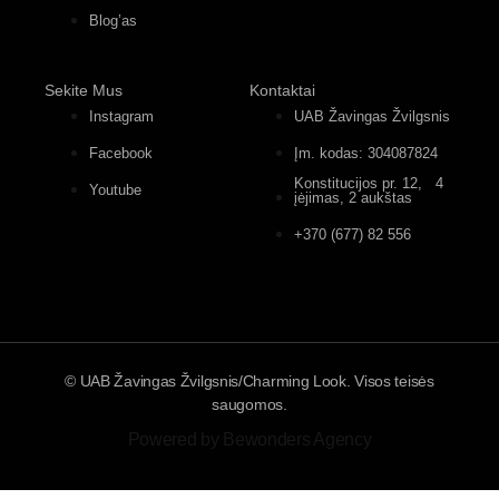
Blog’as
Sekite Mus
Kontaktai
Instagram
UAB Žavingas Žvilgsnis
Facebook
Įm. kodas: 304087824
Konstitucijos pr. 12, 4
Youtube
įėjimas, 2 aukštas
+370 (677) 82 556
© UAB Žavingas Žvilgsnis/Charming Look. Visos teisės
saugomos.
Powered by Bewonders Agency