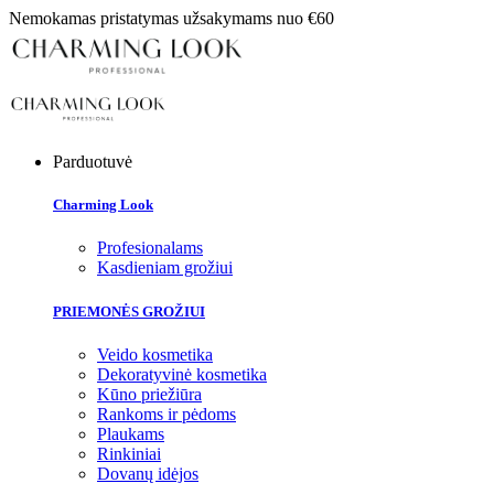
Nemokamas pristatymas užsakymams nuo €60
Parduotuvė
Charming Look
Profesionalams
Kasdieniam grožiui
PRIEMONĖS GROŽIUI
Veido kosmetika
Dekoratyvinė kosmetika
Kūno priežiūra
Rankoms ir pėdoms
Plaukams
Rinkiniai
Dovanų idėjos