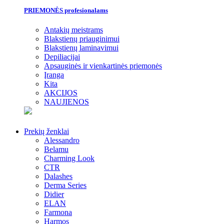
PRIEMONĖS profesionalams
Antakių meistrams
Blakstienų priauginimui
Blakstienų laminavimui
Depiliacijai
Apsauginės ir vienkartinės priemonės
Įranga
Kita
AKCIJOS
NAUJIENOS
Prekių ženklai
Alessandro
Belamu
Charming Look
CTR
Dalashes
Derma Series
Didier
ELAN
Farmona
Harmos