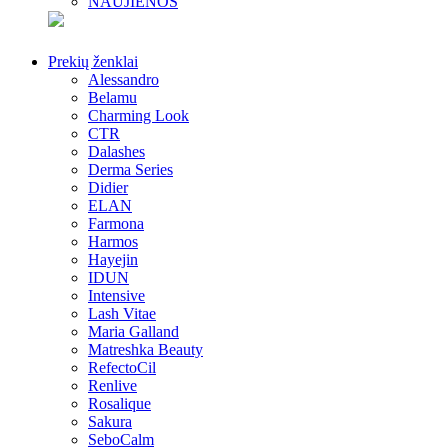
NAUJIENOS
Prekių ženklai
Alessandro
Belamu
Charming Look
CTR
Dalashes
Derma Series
Didier
ELAN
Farmona
Harmos
Hayejin
IDUN
Intensive
Lash Vitae
Maria Galland
Matreshka Beauty
RefectoCil
Renlive
Rosalique
Sakura
SeboCalm