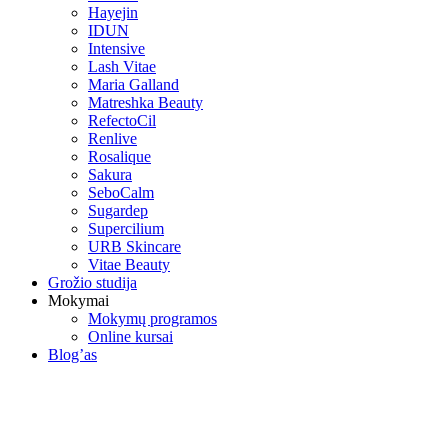
Hayejin
IDUN
Intensive
Lash Vitae
Maria Galland
Matreshka Beauty
RefectoCil
Renlive
Rosalique
Sakura
SeboCalm
Sugardep
Supercilium
URB Skincare
Vitae Beauty
Grožio studija
Mokymai
Mokymų programos
Online kursai
Blog’as