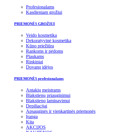
Profesionalams
Kasdieniam grožiui
PRIEMONĖS GROŽIUI
Veido kosmetika
Dekoratyvinė kosmetika
Kūno priežiūra
Rankoms ir pėdoms
Plaukams
Rinkiniai
Dovanų idėjos
PRIEMONĖS profesionalams
Antakių meistrams
Blakstienų priauginimui
Blakstienų laminavimui
Depiliacijai
Apsauginės ir vienkartinės priemonės
Įranga
Kita
AKCIJOS