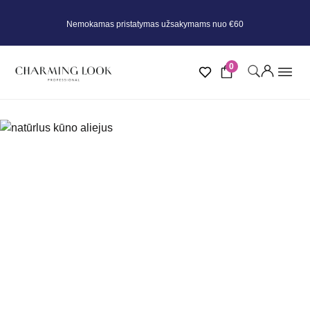
Nemokamas pristatymas užsakymams nuo €60
0