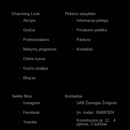
Charming Look
Pirkimo taisyklės
Akcijos
Informacija pirkėjui
Grožiui
Privatumo politika
Profesionalams
Paskyra
Mokymų programos
Kontaktai
Online kursai
Grožio studijos
Blog’as
Sekite Mus
Kontaktai
Instagram
UAB Žavingas Žvilgsnis
Facebook
Įm. kodas: 304087824
Konstitucijos pr. 12, 4
Youtube
įėjimas, 2 aukštas