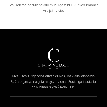
Štai keletas populiariausių mūsų gaminių, kuriuos žmonės
yra įsimylėję.
Mes – tos žvilgančios aukso dulkės, ryškiausi atspalviai
žaižaruojantys netgi tamsoje. Ir vienas žodis, geriausiai tai
apibūdinantis yra ŽAVINGOS