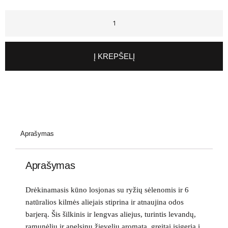
Į KREPŠELĮ
Aprašymas
Aprašymas
Drėkinamasis kūno losjonas su ryžių sėlenomis ir 6
natūralios kilmės aliejais stiprina ir atnaujina odos
barjerą. Šis šilkinis ir lengvas aliejus, turintis levandų,
ramunėlių ir apelsinų žievelių aromatą, greitai įsigeria į