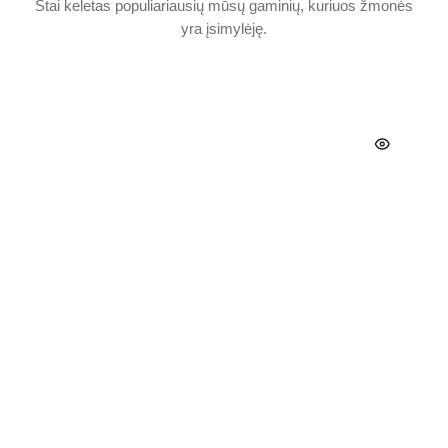
Štai keletas populiariausių mūsų gaminių, kuriuos žmonės
yra įsimylėję.