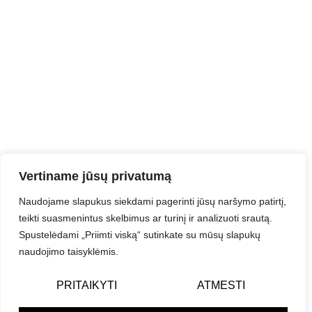
Vertiname jūsų privatumą
Naudojame slapukus siekdami pagerinti jūsų naršymo patirtį,
teikti suasmenintus skelbimus ar turinį ir analizuoti srautą.
Spustelėdami „Priimti viską“ sutinkate su mūsų slapukų
naudojimo taisyklėmis.
PRITAIKYTI
ATMESTI