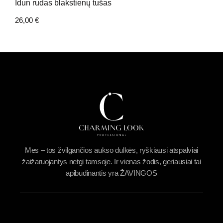
Idun rudas blakstienų tušas
26,00
€
Mes – tos žvilgančios aukso dulkės, ryškiausi atspalviai
žaižaruojantys netgi tamsoje. Ir vienas žodis, geriausiai tai
apibūdinantis yra ŽAVINGOS