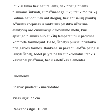
Puikiai tinka tiek natūraliems, tiek priaugintiems
plaukams šukuoti, sumažinant galiukų traukimo riziką.
Galima naudoti tiek ant drėgnų, tiek ant sausų plaukų.
Ažūrinis korpusas iš lankstaus plastiko užtikrina
efektyvią oro cirkuliaciją džiovinimo metu, kuri
apsaugo plaukus nuo aukštų temperatūrų ir padidina
komfortą formuojant. Be to, šepetys puikiai prisitaiko
prie galvos formos. Rankena su pakabu leidžia patogiai
laikyti šepetį, todėl jis yra ne tik funkcionalus įrankis
kasdienei priežiūrai, bet ir estetiškas elementas.
Duomenys:
Spalva: juoda/auksinė/sidabro
Visas ilgis: 22 cm
Rankenos ilgis: 10 cm