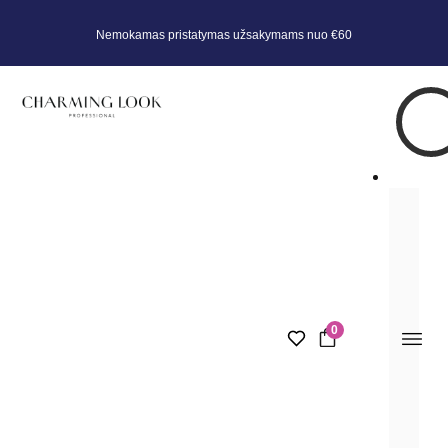
Nemokamas pristatymas užsakymams nuo €60
0