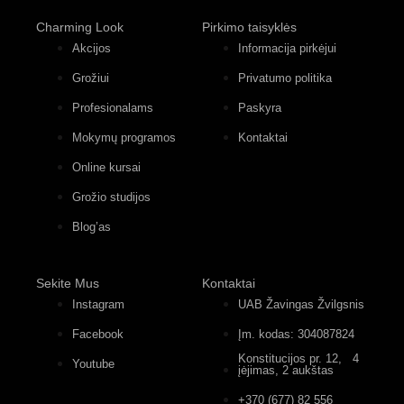
Charming Look
Pirkimo taisyklės
Akcijos
Informacija pirkėjui
Grožiui
Privatumo politika
Profesionalams
Paskyra
Mokymų programos
Kontaktai
Online kursai
Grožio studijos
Blog’as
Sekite Mus
Kontaktai
Instagram
UAB Žavingas Žvilgsnis
Facebook
Įm. kodas: 304087824
Konstitucijos pr. 12, 4
Youtube
įėjimas, 2 aukštas
+370 (677) 82 556