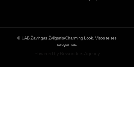
© UAB Žavingas Žvilgsnis/Charming Look. Visos teisės
saugomos.
Powered by Bewonders Agency