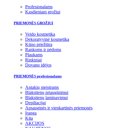
Profesionalams
Kasdieniam grožiui
PRIEMONĖS GROŽIUI
Veido kosmetika
Dekoratyvinė kosmetika
Kūno priežiūra
Rankoms ir pėdoms
Plaukams
Rinkiniai
Dovanų idėjos
PRIEMONĖS profesionalams
Antakių meistrams
Blakstienų priauginimui
Blakstienų laminavimui
Depiliacijai
Apsauginės ir vienkartinės priemonės
Įranga
Kita
AKCIJOS