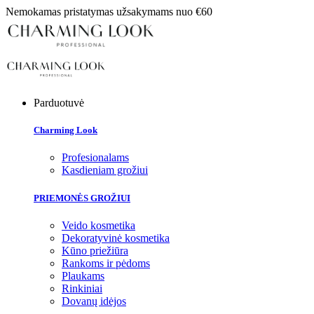
Nemokamas pristatymas užsakymams nuo €60
Parduotuvė
Charming Look
Profesionalams
Kasdieniam grožiui
PRIEMONĖS GROŽIUI
Veido kosmetika
Dekoratyvinė kosmetika
Kūno priežiūra
Rankoms ir pėdoms
Plaukams
Rinkiniai
Dovanų idėjos