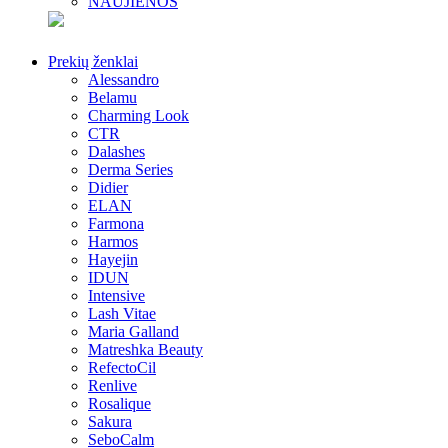
NAUJIENOS
Prekių ženklai
Alessandro
Belamu
Charming Look
CTR
Dalashes
Derma Series
Didier
ELAN
Farmona
Harmos
Hayejin
IDUN
Intensive
Lash Vitae
Maria Galland
Matreshka Beauty
RefectoCil
Renlive
Rosalique
Sakura
SeboCalm