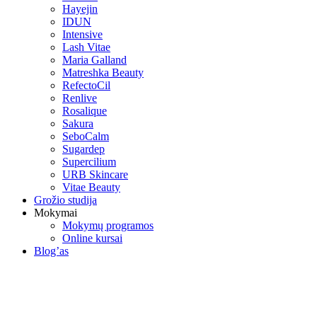
Hayejin
IDUN
Intensive
Lash Vitae
Maria Galland
Matreshka Beauty
RefectoCil
Renlive
Rosalique
Sakura
SeboCalm
Sugardep
Supercilium
URB Skincare
Vitae Beauty
Grožio studija
Mokymai
Mokymų programos
Online kursai
Blog’as