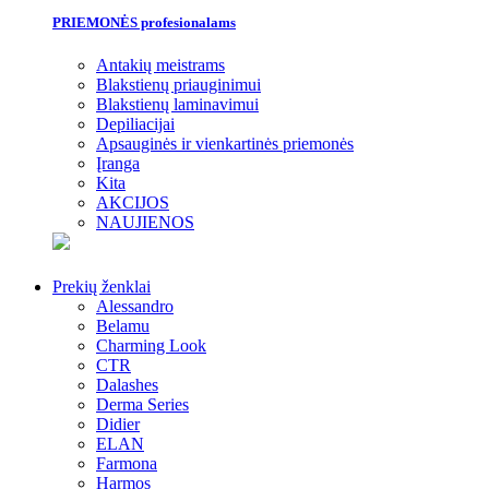
PRIEMONĖS profesionalams
Antakių meistrams
Blakstienų priauginimui
Blakstienų laminavimui
Depiliacijai
Apsauginės ir vienkartinės priemonės
Įranga
Kita
AKCIJOS
NAUJIENOS
Prekių ženklai
Alessandro
Belamu
Charming Look
CTR
Dalashes
Derma Series
Didier
ELAN
Farmona
Harmos