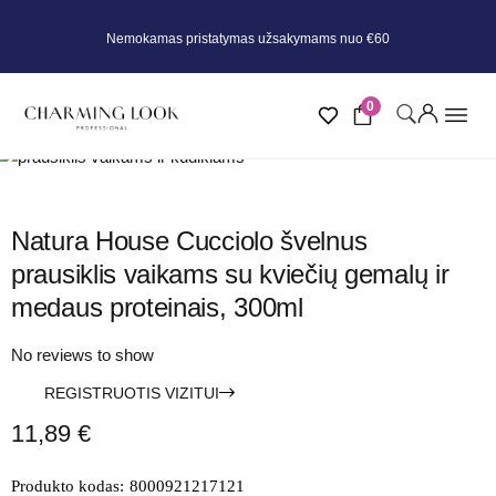
Nemokamas pristatymas užsakymams nuo €60
0
Natura House Cucciolo švelnus
prausiklis vaikams su kviečių gemalų ir
medaus proteinais, 300ml
No reviews to show
REGISTRUOTIS VIZITUI
11,89
€
Produkto kodas:
8000921217121