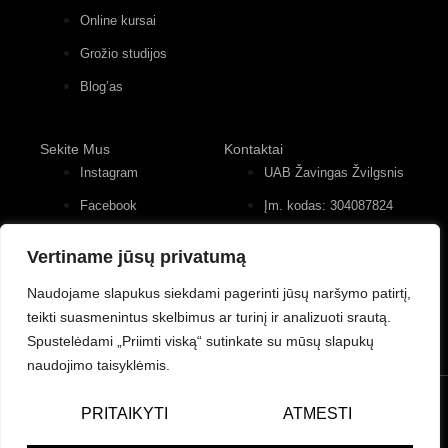
Online kursai
Grožio studijos
Blog’as
Sekite Mus
Kontaktai
Instagram
UAB Žavingas Žvilgsnis
Facebook
Įm. kodas: 304087824
Konstitucijos pr. 12, 4
Youtube
įėjimas, 2 aukštas
Vertiname jūsų privatumą
+370 (677) 82 556
Naudojame slapukus siekdami pagerinti jūsų naršymo patirtį,
teikti suasmenintus skelbimus ar turinį ir analizuoti srautą.
Spustelėdami „Priimti viską“ sutinkate su mūsų slapukų
naudojimo taisyklėmis.
© UAB Žavingas Žvilgsnis/Charming Look. Visos teisės
PRITAIKYTI
ATMESTI
saugomos.