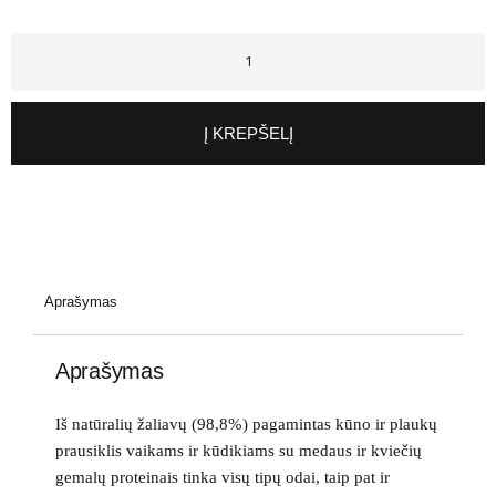
Į KREPŠELĮ
Aprašymas
Aprašymas
Iš natūralių žaliavų (
98,8%
) pagamintas kūno ir plaukų
prausiklis vaikams ir kūdikiams su medaus ir kviečių
gemalų proteinais tinka visų tipų odai, taip pat ir