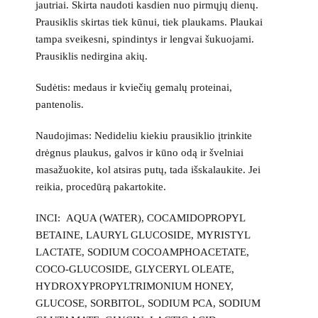
jautriai. Skirta naudoti kasdien nuo pirmųjų dienų.
Prausiklis skirtas tiek kūnui, tiek plaukams. Plaukai
tampa sveikesni, spindintys ir lengvai šukuojami.
Prausiklis nedirgina akių.
Sudėtis:
medaus ir kviečių gemalų proteinai,
pantenolis.
Naudojimas:
Nedideliu kiekiu prausiklio įtrinkite
drėgnus plaukus, galvos ir kūno odą ir švelniai
masažuokite, kol atsiras putų, tada išskalaukite. Jei
reikia, procedūrą pakartokite.
INCI:
AQUA (WATER), COCAMIDOPROPYL
BETAINE, LAURYL GLUCOSIDE, MYRISTYL
LACTATE, SODIUM COCOAMPHOACETATE,
COCO-GLUCOSIDE, GLYCERYL OLEATE,
HYDROXYPROPYLTRIMONIUM HONEY,
GLUCOSE, SORBITOL, SODIUM PCA, SODIUM