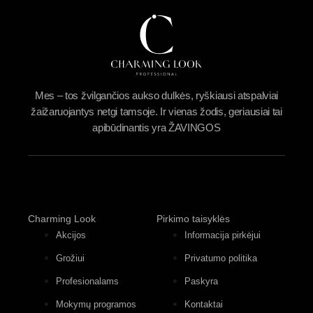
Mes – tos žvilgančios aukso dulkės, ryškiausi atspalviai
žaižaruojantys netgi tamsoje. Ir vienas žodis, geriausiai tai
apibūdinantis yra ŽAVINGOS
Charming Look
Pirkimo taisyklės
Akcijos
Informacija pirkėjui
Grožiui
Privatumo politika
Profesionalams
Paskyra
Mokymų programos
Kontaktai