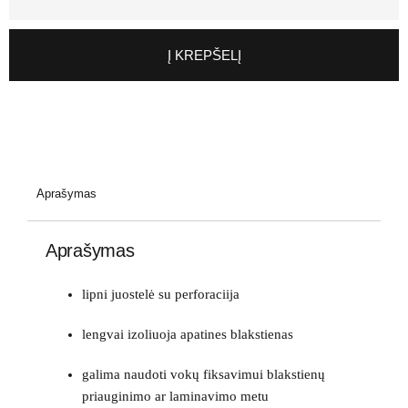
Į KREPŠELĮ
Aprašymas
Aprašymas
lipni juostelė su perforaciija
lengvai izoliuoja apatines blakstienas
galima naudoti vokų fiksavimui blakstienų
priauginimo ar laminavimo metu