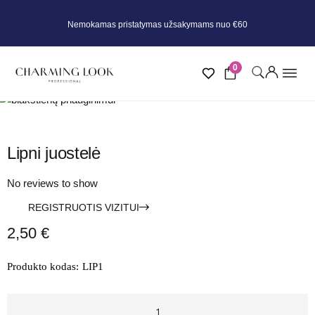
Nemokamas pristatymas užsakymams nuo €60
0
Lipni juostelė
No reviews to show
REGISTRUOTIS VIZITUI
2,50
€
Produkto kodas:
LIP1