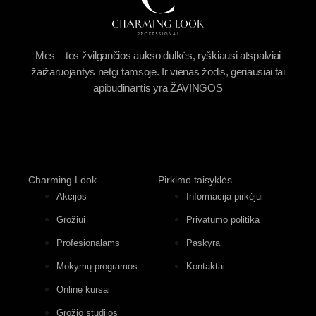
Mes – tos žvilgančios aukso dulkės, ryškiausi atspalviai
žaižaruojantys netgi tamsoje. Ir vienas žodis, geriausiai tai
apibūdinantis yra ŽAVINGOS
Charming Look
Pirkimo taisyklės
Akcijos
Informacija pirkėjui
Grožiui
Privatumo politika
Profesionalams
Paskyra
Mokymų programos
Kontaktai
Online kursai
Grožio studijos