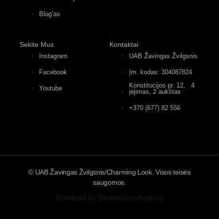
Blog’as
Sekite Mus
Kontaktai
Instagram
UAB Žavingas Žvilgsnis
Facebook
Įm. kodas: 304087824
Konstitucijos pr. 12, 4
Youtube
įėjimas, 2 aukštas
+370 (677) 82 556
© UAB Žavingas Žvilgsnis/Charming Look. Visos teisės
saugomos.
Powered by Bewonders Agency