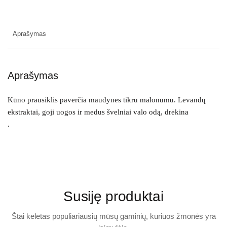
e
k
i
s
:
Aprašymas
K
Ū
N
O
P
R
Aprašymas
A
U
S
I
Kūno prausiklis paverčia maudynes tikru malonumu. Levandų
K
L
ekstraktai, goji uogos ir medus švelniai valo odą, drėkina
I
S
.
2
5
0
M
L
Susiję produktai
Štai keletas populiariausių mūsų gaminių, kuriuos žmonės yra