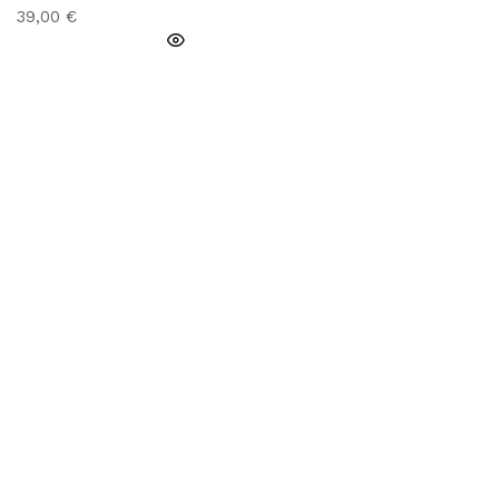
39,00
€
PRIDĖTI Į KREPŠELĮ