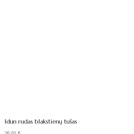
Idun rudas blakstienų tušas
26,00
€