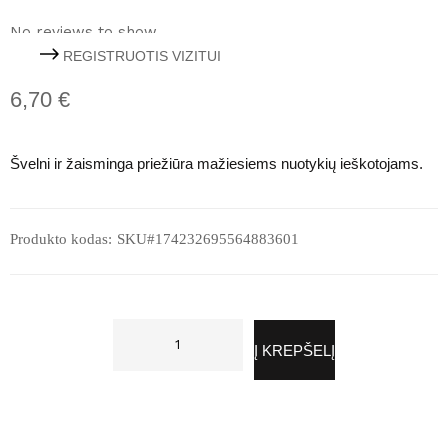
No reviews to show
REGISTRUOTIS VIZITUI
6,70
€
Švelni ir žaisminga priežiūra mažiesiems nuotykių ieškotojams.
Produkto kodas:
SKU#174232695564883601
p
r
Į KREPŠELĮ
o
d
u
k
t
o
k
i