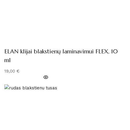
ELAN klijai blakstienų laminavimui FLEX, 10
ml
19,00
€
PRIDĖTI Į KREPŠELĮ