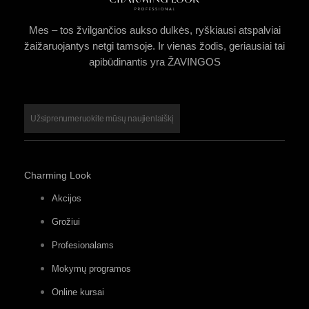
Mes – tos žvilgančios aukso dulkės, ryškiausi atspalviai
žaižaruojantys netgi tamsoje. Ir vienas žodis, geriausiai tai
apibūdinantis yra ŽAVINGOS
Užsiprenumeruokite mūsų naujienlaiškį
Charming Look
Akcijos
Grožiui
Profesionalams
Mokymų programos
Online kursai