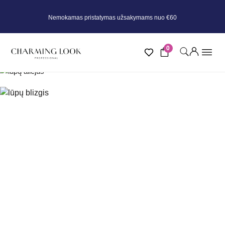
Nemokamas pristatymas užsakymams nuo €60
0