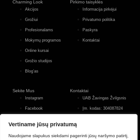
Charming Look
Pirkimo taisyklės
Akcijos
Informacija pirkėjui
Grožiui
Privatumo politika
Profesionalams
Paskyra
Mokymų programos
Kontaktai
Online kursai
Grožio studijos
Blog’as
Sekite Mus
Kontaktai
Instagram
UAB Žavingas Žvilgsnis
Facebook
Įm. kodas: 304087824
Konstitucijos pr. 12, 4
Youtube
įėjimas, 2 aukštas
Vertiname jūsų privatumą
+370 (677) 82 556
Naudojame slapukus siekdami pagerinti jūsų naršymo patirtį,