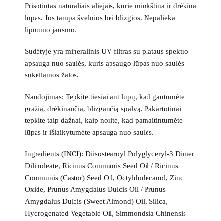
Prisotintas natūraliais aliejais, kurie minkština ir drėkina
lūpas. Jos tampa švelnios bei blizgios. Nepalieka
lipnumo jausmo.
Sudėtyje yra mineralinis UV filtras su plataus spektro
apsauga nuo saulės, kuris apsaugo lūpas nuo saulės
sukeliamos žalos.
Naudojimas:
Tepkite tiesiai ant lūpų, kad gautumėte
gražią, drėkinančią, blizgančią spalvą. Pakartotinai
tepkite taip dažnai, kaip norite, kad pamaitintumėte
lūpas ir išlaikytumėte apsaugą nuo saulės.
Ingredients (INCI):
Diisostearoyl Polyglyceryl-3 Dimer
Dilinoleate, Ricinus Communis Seed Oil / Ricinus
Communis (Castor) Seed Oil, Octyldodecanol, Zinc
Oxide, Prunus Amygdalus Dulcis Oil / Prunus
Amygdalus Dulcis (Sweet Almond) Oil, Silica,
Hydrogenated Vegetable Oil, Simmondsia Chinensis