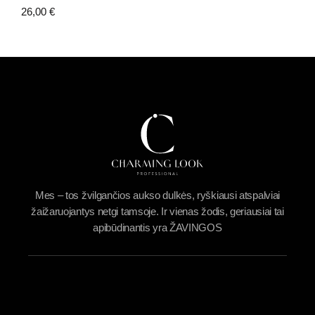
26,00
€
Mes – tos žvilgančios aukso dulkės, ryškiausi atspalviai
žaižaruojantys netgi tamsoje. Ir vienas žodis, geriausiai tai
apibūdinantis yra ŽAVINGOS