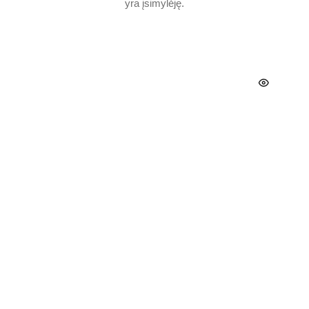
yra įsimylėję.