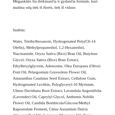
Mėgaukitės šia drėkinančia ir gydančia formule, kuri
maitina odą tiek iš išorės, tiek iš vidaus
Sudėtis:
Water, Triethylhexanoin, Hydrogenated Poly(C6-14
Olefin), Methylpropanediol, 1,2-Hexanediol,
Niacinamide, Oryza Sativa (Rice) Bran Oil, Butylene
Glycol, Oryza Sativa (Rice) Bran Extract,
Ethylhexylglycerin, Adenosine, Olea Europaea (Olive)
Fruit Oil, Pelargonium Graveolens Flower Oil,
Amaranthus Caudatus Seed Extract, Cellulose Gum,
Hydrogenated Lecithin, Polyglyceryl-10 Myristate,
Ulmus Davidiana Root Extract, Lavandula Angustifolia
(Lavender) Oil, Caprylyl Glycol, Anthemis Nobilis
Flower Oil, Candida Bombicola/Glucose/Methyl
Rapeseedate Ferment, Citrus Aurantium Dulcis