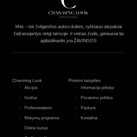
Mes – tos žvilgančios aukso dulkės, ryškiausi atspalviai
žaižaruojantys netgi tamsoje. Ir vienas žodis, geriausiai tai
apibūdinantis yra ŽAVINGOS
Charming Look
Pirkimo taisyklės
Akcijos
Informacija pirkėjui
Grožiui
Privatumo politika
Profesionalams
Paskyra
Mokymų programos
Kontaktai
Online kursai