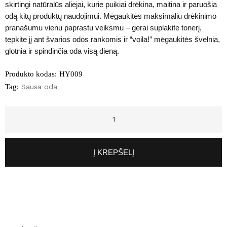
skirtingi natūralūs aliejai, kurie puikiai drėkina, maitina ir paruošia
odą kitų produktų naudojimui. Mėgaukitės maksimaliu drėkinimo
pranašumu vienu paprastu veiksmu – gerai suplakite tonerį,
tepkite jį ant švarios odos rankomis ir “voila!” mėgaukitės švelnia,
glotnia ir spindinčia oda visą dieną.
Produkto kodas:
HY009
Tag:
Sausa oda
Į KREPŠELĮ