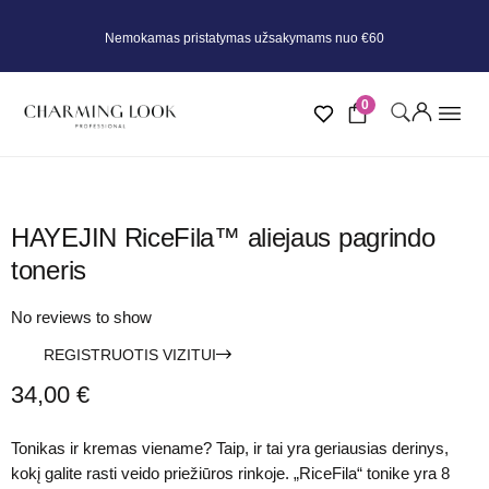
Nemokamas pristatymas užsakymams nuo €60
0
HAYEJIN RiceFila™ aliejaus pagrindo
toneris
No reviews to show
REGISTRUOTIS VIZITUI
34,00
€
Tonikas ir kremas viename? Taip, ir tai yra geriausias derinys,
kokį galite rasti veido priežiūros rinkoje. „RiceFila“ tonike yra 8