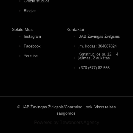
Grožio studijos
Blog’as
Sekite Mus
Kontaktai
Instagram
UAB Žavingas Žvilgsnis
Facebook
Įm. kodas: 304087824
Konstitucijos pr. 12, 4
Youtube
įėjimas, 2 aukštas
+370 (677) 82 556
© UAB Žavingas Žvilgsnis/Charming Look. Visos teisės
saugomos.
Powered by Bewonders Agency