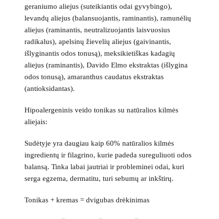
geraniumo aliejus (suteikiantis odai gyvybingo),
levandų aliejus (balansuojantis, raminantis), ramunėlių
aliejus (raminantis, neutralizuojantis laisvuosius
radikalus), apelsinų žievelių aliejus (gaivinantis,
išlyginantis odos tonusą), meksikietiškas kadagių
aliejus (raminantis), Davido Elmo ekstraktas (išlygina
odos tonusą), amaranthus caudatus ekstraktas
(antioksidantas).
Hipoalergeninis veido tonikas su natūralios kilmės
aliejais:
Sudėtyje yra daugiau kaip 60% natūralios kilmės
ingredientų ir filagrino, kurie padeda sureguliuoti odos
balansą. Tinka labai jautriai ir probleminei odai, kuri
serga egzema, dermatitu, turi sebumų ar inkštirų.
Tonikas + kremas
= dvigubas drėkinimas