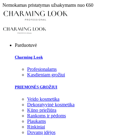
Nemokamas pristatymas užsakymams nuo €60
Parduotuvė
Charming Look
Profesionalams
Kasdieniam grožiui
PRIEMONĖS GROŽIUI
Veido kosmetika
Dekoratyvinė kosmetika
Kūno priežiūra
Rankoms ir pėdoms
Plaukams
Rinkiniai
Dovanų idėjos