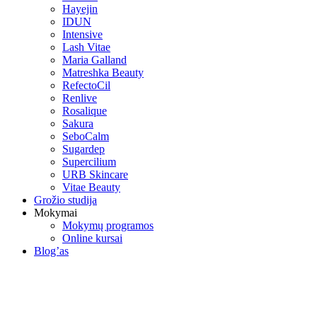
Hayejin
IDUN
Intensive
Lash Vitae
Maria Galland
Matreshka Beauty
RefectoCil
Renlive
Rosalique
Sakura
SeboCalm
Sugardep
Supercilium
URB Skincare
Vitae Beauty
Grožio studija
Mokymai
Mokymų programos
Online kursai
Blog’as