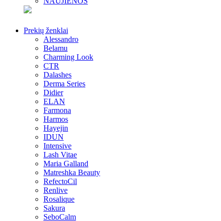
NAUJIENOS
Prekių ženklai
Alessandro
Belamu
Charming Look
CTR
Dalashes
Derma Series
Didier
ELAN
Farmona
Harmos
Hayejin
IDUN
Intensive
Lash Vitae
Maria Galland
Matreshka Beauty
RefectoCil
Renlive
Rosalique
Sakura
SeboCalm