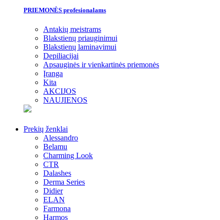
PRIEMONĖS profesionalams
Antakių meistrams
Blakstienų priauginimui
Blakstienų laminavimui
Depiliacijai
Apsauginės ir vienkartinės priemonės
Įranga
Kita
AKCIJOS
NAUJIENOS
Prekių ženklai
Alessandro
Belamu
Charming Look
CTR
Dalashes
Derma Series
Didier
ELAN
Farmona
Harmos