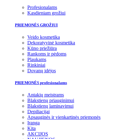
Profesionalams
Kasdieniam grožiui
PRIEMONĖS GROŽIUI
Veido kosmetika
Dekoratyvinė kosmetika
Kūno priežiūra
Rankoms ir pėdoms
Plaukams
Rinkiniai
Dovanų idėjos
PRIEMONĖS profesionalams
Antakių meistrams
Blakstienų priauginimui
Blakstienų laminavimui
Depiliacijai
Apsauginės ir vienkartinės priemonės
Įranga
Kita
AKCIJOS