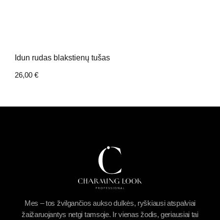
Idun rudas blakstienų tušas
26,00
€
Mes – tos žvilgančios aukso dulkės, ryškiausi atspalviai
žaižaruojantys netgi tamsoje. Ir vienas žodis, geriausiai tai