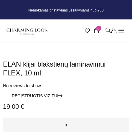
Nemokamas pristatymas užsakymams nuo €60
0
ELAN klijai blakstienų laminavimui
FLEX, 10 ml
No reviews to show
REGISTRUOTIS VIZITUI
19,00
€