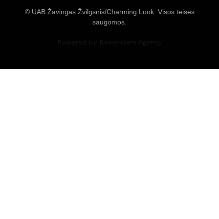
© UAB Žavingas Žvilgsnis/Charming Look. Visos teisės
saugomos.
Powered by Bewonders Agency