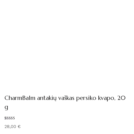
CharmBalm antakių vaškas persiko kvapo, 20
g
Įvertinimas:
8
28,00
€
4.88
iš 5
(viso