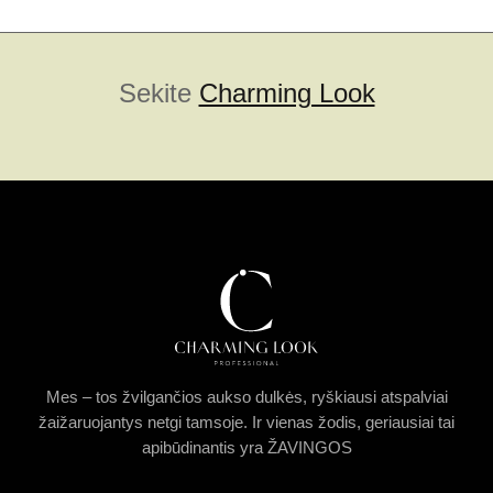
įvertinimų:
)
Sekite
Charming Look
Mes – tos žvilgančios aukso dulkės, ryškiausi atspalviai
žaižaruojantys netgi tamsoje. Ir vienas žodis, geriausiai tai
apibūdinantis yra ŽAVINGOS