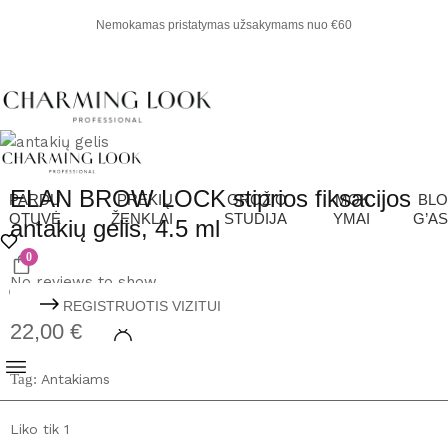
Nemokamas pristatymas užsakymams nuo €60
ELAN BROW LOCK stiprios fiksacijos
PARDU
PREKIŲ
GROŽIO
MOK
BLO
OTUVĖ
ŽENKLAI
STUDIJA
YMAI
G’AS
antakių gelis, 4.5 ml
0
No reviews to show
REGISTRUOTIS VIZITUI
22,00
€
Tag:
Antakiams
Liko tik 1