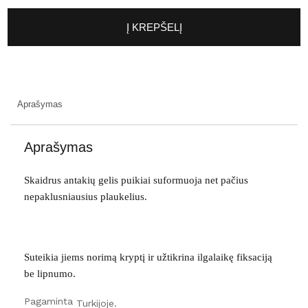
p
r
o
Į KREPŠELĮ
d
u
k
t
o
k
i
e
k
Aprašymas
i
s
:
E
Aprašymas
L
A
N
B
Skaidrus antakių gelis puikiai suformuoja net pačius
R
O
nepaklusniausius plaukelius.
W
L
O
C
K
s
t
Suteikia jiems norimą kryptį ir užtikrina ilgalaikę fiksaciją
i
p
be lipnumo.
r
i
o
Pagaminta
Turkijoje.