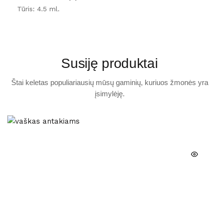
s
f
Tūris: 4.5 ml.
i
k
s
a
c
i
j
o
Susiję produktai
s
a
n
Štai keletas populiariausių mūsų gaminių, kuriuos žmonės yra
t
a
įsimylėję.
k
i
ų
g
e
l
i
s
,
4
.
5
m
l