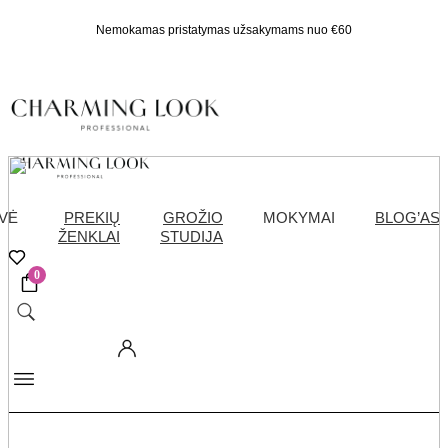
Nemokamas pristatymas užsakymams nuo €60
VĖ
PREKIŲ
GROŽIO
MOKYMAI
BLOG’AS
ŽENKLAI
STUDIJA
0