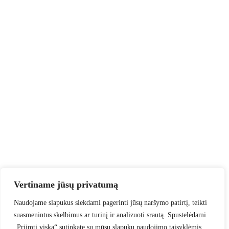
Vertiname jūsų privatumą
Naudojame slapukus siekdami pagerinti jūsų naršymo patirtį, teikti
suasmenintus skelbimus ar turinį ir analizuoti srautą. Spustelėdami
„Priimti viską“ sutinkate su mūsų slapukų naudojimo taisyklėmis.