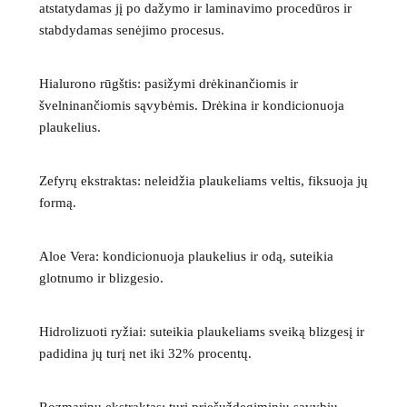
atstatydamas jį po dažymo ir laminavimo procedūros ir
stabdydamas senėjimo procesus.
Hialurono rūgštis:
pasižymi drėkinančiomis ir
švelninančiomis sąvybėmis. Drėkina ir kondicionuoja
plaukelius.
Zefyrų ekstraktas
: neleidžia plaukeliams veltis, fiksuoja jų
formą.
Aloe Vera:
kondicionuoja plaukelius ir odą, suteikia
glotnumo ir blizgesio.
Hidrolizuoti ryžiai:
suteikia plaukeliams sveiką blizgesį ir
padidina jų turį net iki 32% procentų.
Rozmarinų ekstraktas:
turi priešuždegiminių savybių,