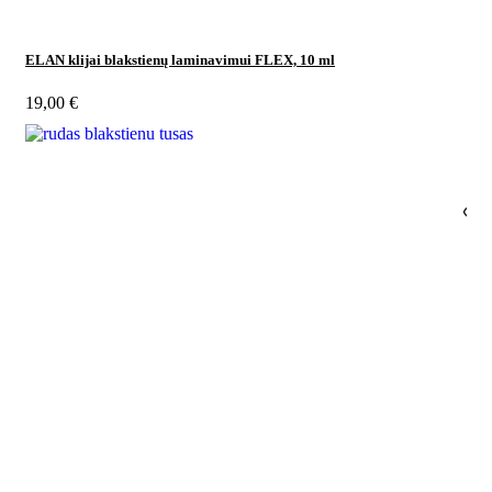
ELAN klijai blakstienų laminavimui FLEX, 10 ml
19,00
€