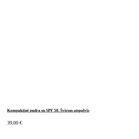
Kompaktinė pudra su SPF 50. Šviesus atspalvis
39,00
€