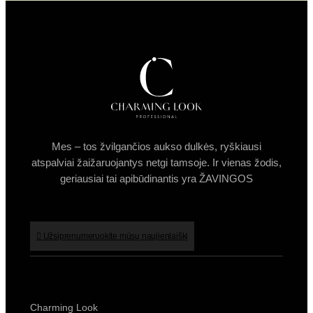
Mes – tos žvilgančios aukso dulkės, ryškiausi
atspalviai žaižaruojantys netgi tamsoje. Ir vienas žodis,
geriausiai tai apibūdinantis yra ŽAVINGOS
Užsiprenumeruokite mūsų naujienlaiškį
Charming Look