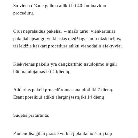
Su viena dėžute galima atlikti iki 40 laminavimo
x
procedūrų.
10
vnt
Orui nepralaidūs pakeliai – mažo tūrio, vienkartiniai
pakeliai apsaugo veikliąsias medžiagas nuo oksidacijos,
tai leidžia kaskart procedūra atlikti vienodai ir efektyviai.
Kiekvienas pakelis yra daugkartinio naudojimo ir gali
būti naudojamas iki 4 klientų.
Atidarius pakelį procedūroms sunaudoti iki 7 dienų.
Esant poreikiui atlikti alerginį testą iki 14 dienų
Sudėtis praturtinta:
Pantenolis:
giliai prasiskverbia į plaukelio šerdį taip