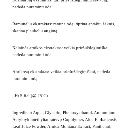
padeda nuraminti odą.
Ramunėlių ekstraktas
:
ramina odą, tiprina antakių šaknis,
skatina plaukelių augimą.
Kalninės arnikos ekstraktas
:
veikia priešuždegimiškai,
padeda nuraminti odą.
Abrikosų ekstraktas
:
veikia priešuždegimiškai, padeda
nuraminti odą.
pH:
5-6.0 (@ 25’C)
Ingredient
: Aqua, Glycerin, Phenoxyethanol, Ammonium
Acryloyldimethyltaurate/vp Copolymer, Aloe Barbadensis
Leaf Juice Powder, Arnica Montana Extract, Panthenol,