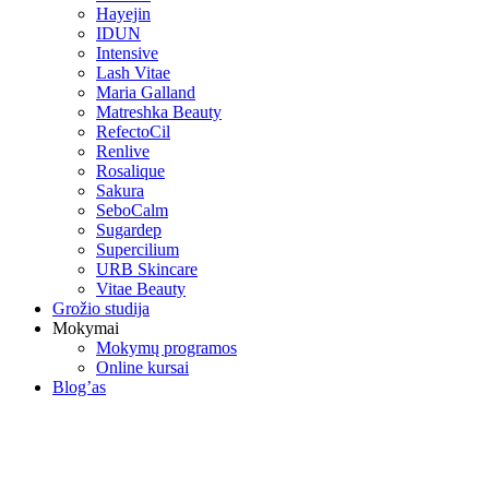
Hayejin
IDUN
Intensive
Lash Vitae
Maria Galland
Matreshka Beauty
RefectoCil
Renlive
Rosalique
Sakura
SeboCalm
Sugardep
Supercilium
URB Skincare
Vitae Beauty
Grožio studija
Mokymai
Mokymų programos
Online kursai
Blog’as