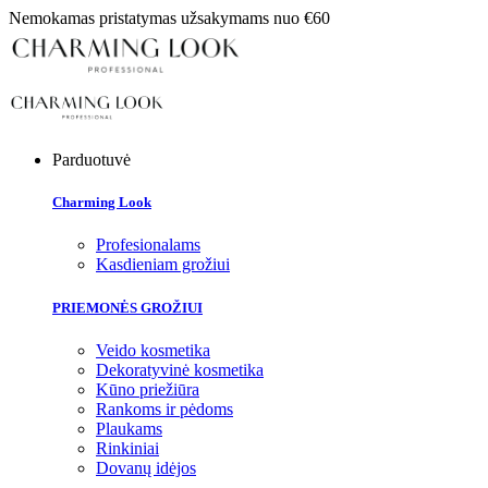
Nemokamas pristatymas užsakymams nuo €60
Parduotuvė
Charming Look
Profesionalams
Kasdieniam grožiui
PRIEMONĖS GROŽIUI
Veido kosmetika
Dekoratyvinė kosmetika
Kūno priežiūra
Rankoms ir pėdoms
Plaukams
Rinkiniai
Dovanų idėjos