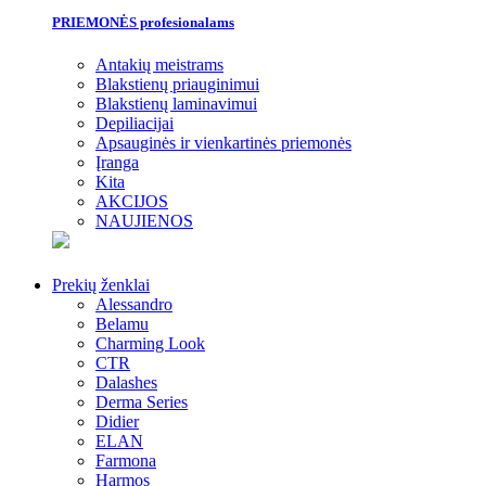
PRIEMONĖS profesionalams
Antakių meistrams
Blakstienų priauginimui
Blakstienų laminavimui
Depiliacijai
Apsauginės ir vienkartinės priemonės
Įranga
Kita
AKCIJOS
NAUJIENOS
Prekių ženklai
Alessandro
Belamu
Charming Look
CTR
Dalashes
Derma Series
Didier
ELAN
Farmona
Harmos