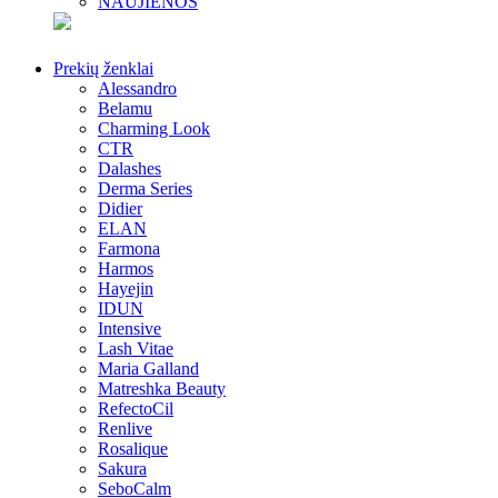
NAUJIENOS
Prekių ženklai
Alessandro
Belamu
Charming Look
CTR
Dalashes
Derma Series
Didier
ELAN
Farmona
Harmos
Hayejin
IDUN
Intensive
Lash Vitae
Maria Galland
Matreshka Beauty
RefectoCil
Renlive
Rosalique
Sakura
SeboCalm