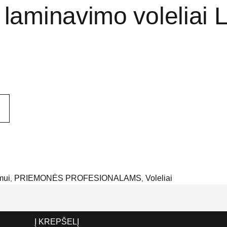
 laminavimo voleliai L
mui
PRIEMONĖS PROFESIONALAMS
Voleliai
,
,
Į KREPŠELĮ