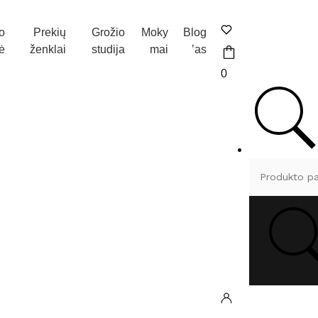
o
Prekių
Grožio
Moky
Blog
ė
ženklai
studija
mai
’as
0