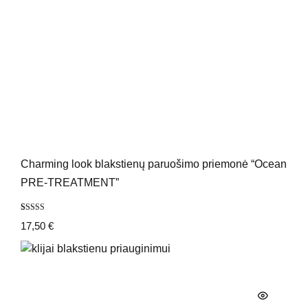
Charming look blakstienų paruošimo priemonė “Ocean
PRE-TREATMENT”
Įvertinimas:
2
17,50
€
5.00
iš 5
(viso
įvertinimų:
)