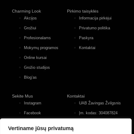
Charming Look
Pirkimo taisyklės
Akcijos
Informacija pirkėjui
Grožiui
Privatumo politika
Profesionalams
Paskyra
Mokymų programos
Kontaktai
Online kursai
Grožio studijos
Blog’as
Sekite Mus
Kontaktai
Instagram
UAB Žavingas Žvilgsnis
Facebook
Įm. kodas: 304087824
Konstitucijos pr. 12, 4
Youtube
įėjimas, 2 aukštas
Vertiname jūsų privatumą