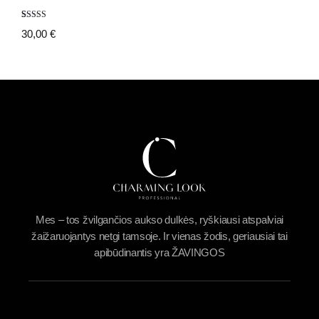
Įvertinimas:
12
30,00
€
4.92
iš 5
(viso
įvertinimų:
)
Mes – tos žvilgančios aukso dulkės, ryškiausi atspalviai
žaižaruojantys netgi tamsoje. Ir vienas žodis, geriausiai tai
apibūdinantis yra ŽAVINGOS