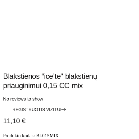
Blakstienos “ice’te” blakstienų
priauginimui 0,15 CC mix
No reviews to show
REGISTRUOTIS VIZITUI
11,10
€
Produkto kodas:
BL015MIX