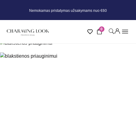
Nemokamas pristatymas užsakymams nuo €60
0