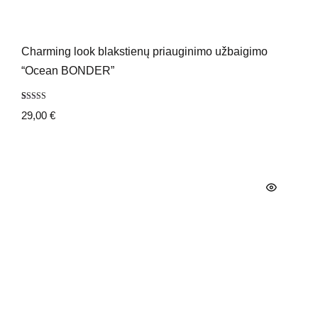
Charming look blakstienų priauginimo užbaigimo
“Ocean BONDER”
Įvertinimas:
1
29,00
€
5.00
iš 5
(viso
įvertinimų:
)