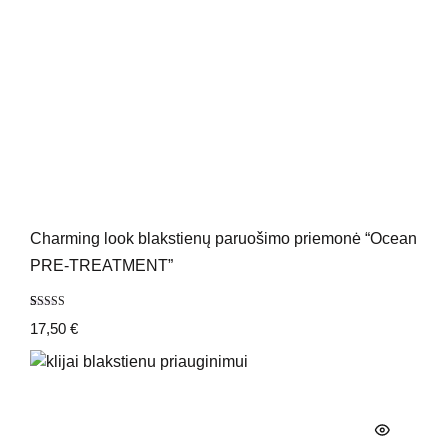
Charming look blakstienų paruošimo priemonė “Ocean
PRE-TREATMENT”
Įvertinimas:
2
17,50
€
5.00
iš 5
(viso
įvertinimų:
)