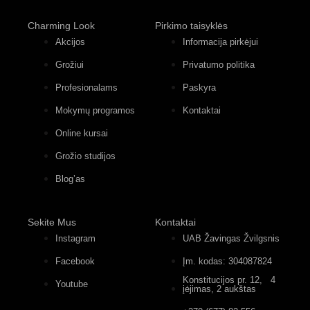
Charming Look
Pirkimo taisyklės
Akcijos
Informacija pirkėjui
Grožiui
Privatumo politika
Profesionalams
Paskyra
Mokymų programos
Kontaktai
Online kursai
Grožio studijos
Blog’as
Sekite Mus
Kontaktai
Instagram
UAB Žavingas Žvilgsnis
Facebook
Įm. kodas: 304087824
Konstitucijos pr. 12, 4
Youtube
įėjimas, 2 aukštas