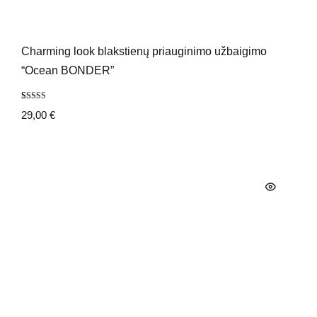
Charming look blakstienų priauginimo užbaigimo
“Ocean BONDER”
Įvertinimas:
1
29,00
€
5.00
iš 5
(viso
įvertinimų:
)