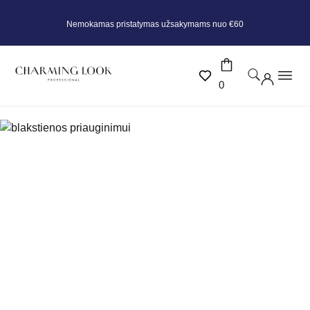
Nemokamas pristatymas užsakymams nuo €60
0