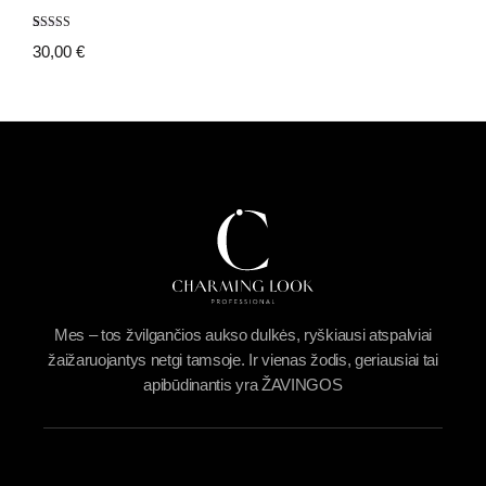
Įvertinimas:
12
30,00
€
4.92
iš 5
(viso
įvertinimų:
)
Mes – tos žvilgančios aukso dulkės, ryškiausi atspalviai
žaižaruojantys netgi tamsoje. Ir vienas žodis, geriausiai tai
apibūdinantis yra ŽAVINGOS