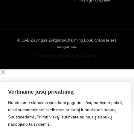
+370 (677) 82 556
© UAB Žavingas Žvilgsnis/Charming Look. Visos teisės
saugomos.
Powered by Bewonders Agency
Vertiname jūsų privatumą
Naudojame slapukus siekdami pagerinti jūsų naršymo patirtį,
teikti suasmenintus skelbimus ar turinį ir analizuoti srautą.
Spustelėdami „Priimti viską“ sutinkate su mūsų slapukų
naudojimo taisyklėmis.