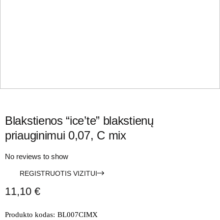
Blakstienos “ice’te” blakstienų
priauginimui 0,07, C mix
No reviews to show
REGISTRUOTIS VIZITUI
11,10
€
Produkto kodas:
BL007CIMX