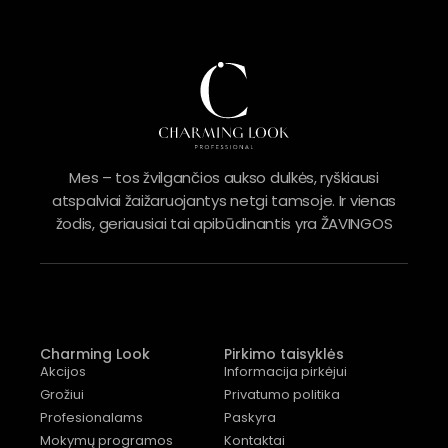
Mes – tos žvilgančios aukso dulkės, ryškiausi
atspalviai žaižaruojantys netgi tamsoje. Ir vienas
žodis, geriausiai tai apibūdinantis yra ŽAVINGOS
Charming Look
Pirkimo taisyklės
Akcijos
Informacija pirkėjui
Grožiui
Privatumo politika
Profesionalams
Paskyra
Mokymų programos
Kontaktai