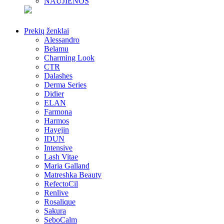
NAUJIENOS
Prekių ženklai
Alessandro
Belamu
Charming Look
CTR
Dalashes
Derma Series
Didier
ELAN
Farmona
Harmos
Hayejin
IDUN
Intensive
Lash Vitae
Maria Galland
Matreshka Beauty
RefectoCil
Renlive
Rosalique
Sakura
SeboCalm