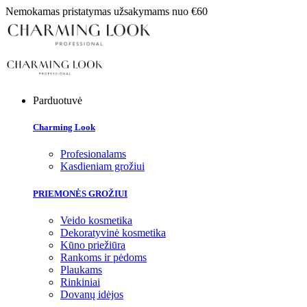
Nemokamas pristatymas užsakymams nuo €60
Parduotuvė
Charming Look
Profesionalams
Kasdieniam grožiui
PRIEMONĖS GROŽIUI
Veido kosmetika
Dekoratyvinė kosmetika
Kūno priežiūra
Rankoms ir pėdoms
Plaukams
Rinkiniai
Dovanų idėjos