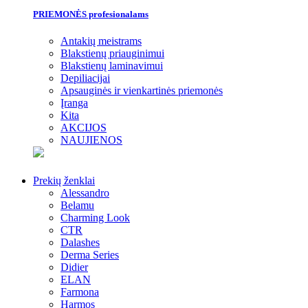
PRIEMONĖS profesionalams
Antakių meistrams
Blakstienų priauginimui
Blakstienų laminavimui
Depiliacijai
Apsauginės ir vienkartinės priemonės
Įranga
Kita
AKCIJOS
NAUJIENOS
Prekių ženklai
Alessandro
Belamu
Charming Look
CTR
Dalashes
Derma Series
Didier
ELAN
Farmona
Harmos