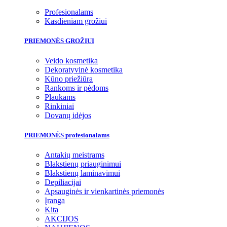
Profesionalams
Kasdieniam grožiui
PRIEMONĖS GROŽIUI
Veido kosmetika
Dekoratyvinė kosmetika
Kūno priežiūra
Rankoms ir pėdoms
Plaukams
Rinkiniai
Dovanų idėjos
PRIEMONĖS profesionalams
Antakių meistrams
Blakstienų priauginimui
Blakstienų laminavimui
Depiliacijai
Apsauginės ir vienkartinės priemonės
Įranga
Kita
AKCIJOS