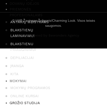
DOVANŲ IDĖJOS
PRIEMONĖS
PROFESIONALAMS
© UAB Žavingas Žvilgsnis/Charming Look. Visos teisės
ANTAKIŲ MEISTRAMS
saugomos.
BLAKSTIENŲ
Powered by Bewonders Agency
LAMINAVIMUI
BLAKSTIENU
PRIAUGINIMUI
DEPILIACIJAI
ĮRANGA
KITA
MOKYMAI
MOKYMŲ PROGRAMOS
ONLINE KURSAI
GROŽIO STUDIJA