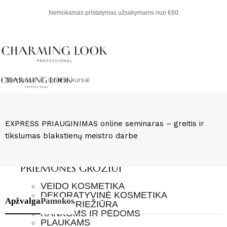
Nemokamas pristatymas užsakymams nuo €60
Namuose
Online kursai
PARDUOTUVĖ
EXPRESS PRIAUGINIMAS online seminaras – greitis ir
CHARMING LOOK
tikslumas blakstienų meistro darbe
PROFESIONALAMS
KASDIENIAM GROŽIUI
PRIEMONĖS GROŽIUI
VEIDO KOSMETIKA
DEKORATYVINĖ KOSMETIKA
Apžvalga
Pamokos
KŪNO PRIEŽIŪRA
RANKOMS IR PĖDOMS
PLAUKAMS