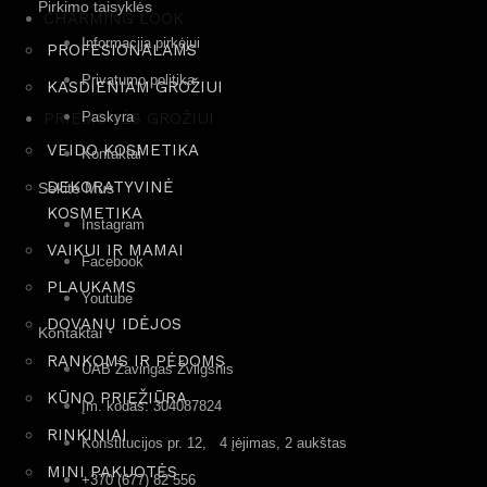
Pirkimo taisyklės
CHARMING LOOK
Informacija pirkėjui
PROFESIONALAMS
Privatumo politika
KASDIENIAM GROŽIUI
PRIEMONĖS GROŽIUI
Paskyra
VEIDO KOSMETIKA
Kontaktai
DEKORATYVINĖ
Sekite Mus
KOSMETIKA
Instagram
VAIKUI IR MAMAI
Facebook
PLAUKAMS
Youtube
DOVANŲ IDĖJOS
Kontaktai
RANKOMS IR PĖDOMS
UAB Žavingas Žvilgsnis
KŪNO PRIEŽIŪRA
Įm. kodas: 304087824
RINKINIAI
Konstitucijos pr. 12, 4 įėjimas, 2 aukštas
MINI PAKUOTĖS
+370 (677) 82 556