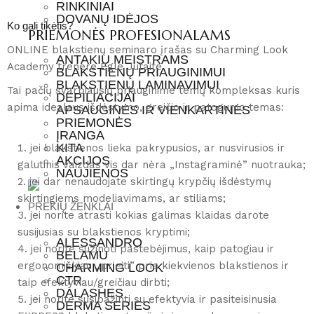
RINKINIAI
DOVANŲ IDĖJOS
Ko gali tikėtis?
PRIEMONĖS PROFESIONALAMS
ONLINE blakstienų seminaro įrašas su Charming Look
ANTAKIŲ MEISTRAMS
Academy trenere Egle Jutaite.
BLAKSTIENŲ PRIAUGINIMUI
BLAKSTIENŲ LAMINAVIMUI
Tai pačių svarbiausių priauginime temų kompleksas kuris
DEPILIACIJAI
apima idealaus išdėstymo, greičio ir patogumo temas:
APSAUGINĖS IR VIENKARTINĖS
PRIEMONĖS
ĮRANGA
KITA
jei blakstienos lieka pakrypusios, ar nusvirusios ir
AKCIJOS
galutinis vaizdas vis dar nėra „Instagraminė” nuotrauka;
NAUJIENOS
jei dar nenaudojate skirtingų krypčių išdėstymų
skirtingiems modeliavimams, ar stiliams;
PREKIŲ ŽENKLAI
jei norite atrasti kokias galimas klaidas darote
susijusias su blakstienos kryptimi;
ALESSANDRO
jei norite sužinoti pastebėjimus, kaip patogiau ir
BELAMU
ergonomiškiau ,,prieiti” prie kiekvienos blakstienos ir
CHARMING LOOK
CTR
taip efektyviau/greičiau dirbti;
DALASHES
jei norite susipažinti su efektyvia ir pasiteisinusia
DERMA SERIES