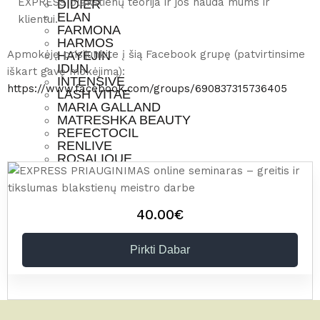
EXPRESS blakstienų teorija ir jos nauda mums ir
DIDIER
ELAN
klientui.
FARMONA
HARMOS
Apmokėję prisijunkite į šią Facebook grupę (patvirtinsime
HAYEJIN
IDUN
iškart gavę mokėjimą):
INTENSIVE
https://www.facebook.com/groups/690837315736405
LASH VITAE
MARIA GALLAND
MATRESHKA BEAUTY
REFECTOCIL
RENLIVE
ROSALIQUE
SAKURA
SEBOCALM
SUGARDEP
SUPERCILIUM
40.00€
URB SKINCARE
VITAE BEAUTY
GROŽIO STUDIJA
Pirkti Dabar
MOKYMAI