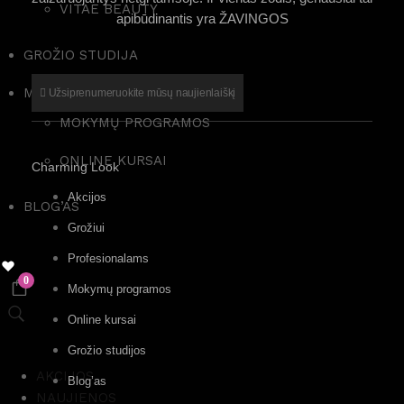
VITAE BEAUTY
apibūdinantis yra ŽAVINGOS
GROŽIO STUDIJA
MOKYMAI
Užsiprenumeruokite mūsų naujienlaiškį
MOKYMŲ PROGRAMOS
ONLINE KURSAI
Charming Look
Akcijos
BLOG’AS
Grožiui
Profesionalams
0
Mokymų programos
Online kursai
Grožio studijos
AKCIJOS
Blog’as
NAUJIENOS