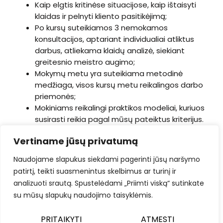
Kaip elgtis kritinėse situacijose, kaip ištaisyti
klaidas ir pelnyti kliento pasitikėjimą;
Po kursų suteikiamos 3 nemokamos
konsultacijos, aptariant individualiai atliktus
darbus, atliekama klaidų analizė, siekiant
greitesnio meistro augimo;
Mokymų metu yra suteikiama metodinė
medžiaga, visos kursų metu reikalingos darbo
priemonės;
Mokiniams reikalingi praktikos modeliai, kuriuos
susirasti reikia pagal mūsų pateiktus kriterijus.
Nerandant modelų savo artimame rate,
Vertiname jūsų privatumą
galėsite jų ieškoti mūsų patiektuose
kanaluose.
Naudojame slapukus siekdami pagerinti jūsų naršymo
patirtį, teikti suasmenintus skelbimus ar turinį ir
analizuoti srautą. Spustelėdami „Priimti viską“ sutinkate
Papildoma informacija
:
su mūsų slapukų naudojimo taisyklėmis.
Norint patvirtinti registraciją, reikalinga pervesti
PRITAIKYTI
ATMESTI
avansinį mokėjimą (50
€
), kuris nėra grąžinamas,